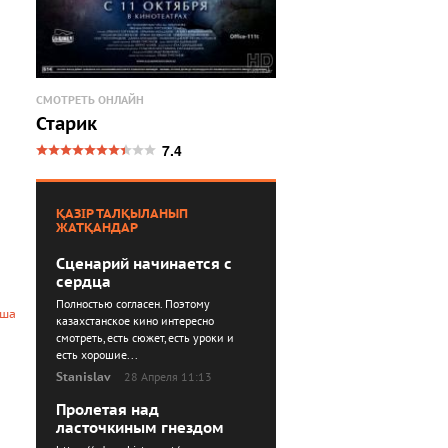
СМОТРЕТЬ ОНЛАЙН
Старик
7.4
ҚАЗІР ТАЛҚЫЛАНЫП
ЖАТҚАНДАР
Сценарий начинается с
сердца
Полностью согласен. Поэтому
нша
казахстанское кино интересно
смотреть, есть сюжет, есть уроки и
есть хорошие...
Stanislav
28 Апреля 11:13
Пролетая над
ласточкиным гнездом