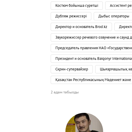
Костюм бойынша суретші
Ассистент р
Дубляж режиссері
Дыбыс операторы
Директор и основатель Brod.kz
Директо
Звукорежиссер речевого озвучение и саунд 
Председатель правления НАО «Государствен
Президент и основатель Baiqonyr International
Скрин-супервайзер
Шығармашылық ке
Қазақстан Республикасының Мәдениет және 
2 адам табылды