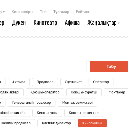
ау
Киноөндіріс
Тест
Тұлғалар
Рейтинг
ер
Дүкен
Кинотеатр
Афиша
Жаңалықтар
Табу
р
Актриса
Продюсер
Сценарист
Оператор
бляж актері
Қоюшы-оператор
Қоюшы-суретші
Монтажер
р
Генеральный продюсер
Монтаж режиссері
Екінші режиссёр
Кинотанушы
Қоюшы-режиссер
Желілік продюсер
Кастинг-директор
Киносыншы