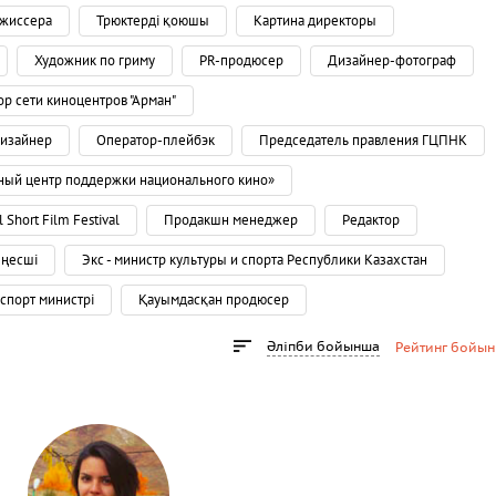
ежиссера
Трюктерді қоюшы
Картина директоры
Художник по гриму
PR-продюсер
Дизайнер-фотограф
р сети киноцентров "Арман"
дизайнер
Оператор-плейбэк
Председатель правления ГЦПНК
ный центр поддержки национального кино»
 Short Film Festival
Продакшн менеджер
Редактор
ңесші
Экс - министр культуры и спорта Республики Казахстан
спорт министрі
Қауымдасқан продюсер
Әліпби бойынша
Рейтинг бойы