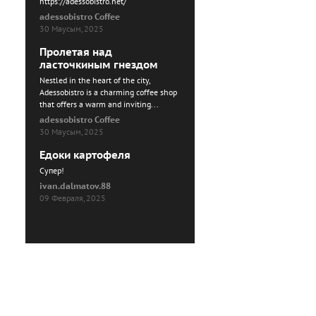
https://adessobistro.net/
adessobistro Coffee
30 Маусым, 2025
Пролетая над
ласточкиным гнездом
Nestled in the heart of the city,
Adessobistro is a charming coffee shop
that offers a warm and inviting...
adessobistro Coffee
30 Маусым, 2025
Едоки картофеля
Cупер!
ivan.dalmatov.88
09 Февраля, 2025