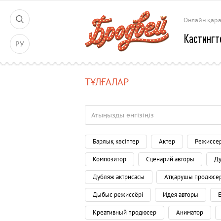
Онлайн қар
Кастингт
РУ
ТҰЛҒАЛАР
Барлық кәсіптер
Актер
Режиссе
Композитор
Сценарий авторы
Ду
Дубляж актрисасы
Атқарушы продюсе
Дыбыс режиссёрі
Идея авторы
Креативный продюсер
Аниматор