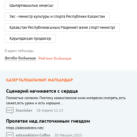
Шығармашылық кеңесші
Экс - министр культуры и спорта Республики Казахстан
Қазақстан Республикасының Мәдениет және спорт министрі
Қауымдасқан продюсер
0 адам табылды
Әліпби бойынша
Рейтинг бойынша
ҚАЗІР ТАЛҚЫЛАНЫП ЖАТҚАНДАР
Сценарий начинается с сердца
Полностью согласен. Поэтому казахстанское кино интересно смотреть, есть
сюжет, есть уроки и есть хорошие...
Stanislav
28 Апреля 11:13
Пролетая над ласточкиным гнездом
https://adessobistro.net/
adessobistro Coffee
30 Маусым, 2025