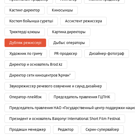
Кастинг-директор
Киносыншы
Костюм бойынша суретші
Ассистент режиссера
Трюктерді қоюшы
Картина директоры
Дубляж режиссері
Дыбыс операторы
Художник по гриму
PR-продюсер
Дизайнер-фотограф
Директор и основатель Brod.kz
Директор сети киноцентров "Арман"
Звукорежиссер речевого озвучение и саунд дизайнер
Оператор-плейбэк
Председатель правления ГЦПНК
Председатель правления НАО «Государственный центр поддержки наци
Президент и основатель Baiqonyr International Short Film Festival
Продакшн менеджер
Редактор
Скрин-супервайзер