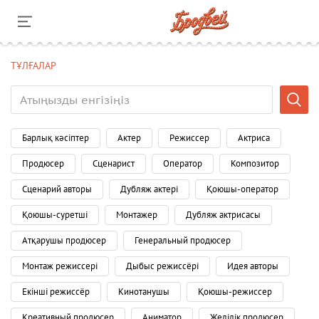
ТҰЛҒАЛАР
Барлық кәсіптер
Актер
Режиссер
Актриса
Продюсер
Сценарист
Оператор
Композитор
Сценарий авторы
Дубляж актері
Қоюшы-оператор
Қоюшы-суретші
Монтажер
Дубляж актрисасы
Атқарушы продюсер
Генеральный продюсер
Монтаж режиссері
Дыбыс режиссёрі
Идея авторы
Екінші режиссёр
Кинотанушы
Қоюшы-режиссер
Креативный продюсер
Аниматор
Желілік продюсер