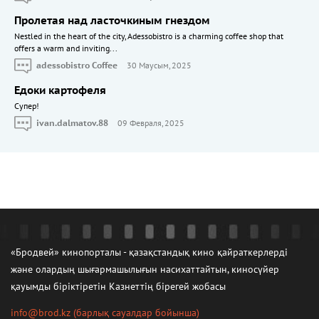
Пролетая над ласточкиным гнездом
Nestled in the heart of the city, Adessobistro is a charming coffee shop that
offers a warm and inviting...
adessobistro Coffee
30 Маусым, 2025
Едоки картофеля
Cупер!
ivan.dalmatov.88
09 Февраля, 2025
«Бродвей» кинопорталы - қазақстандық кино қайраткерлерді
және олардың шығармашылығын насихаттайтын, киносүйер
қауымды біріктіретін Казнеттің бірегей жобасы
info@brod.kz
(барлық сауалдар бойынша)