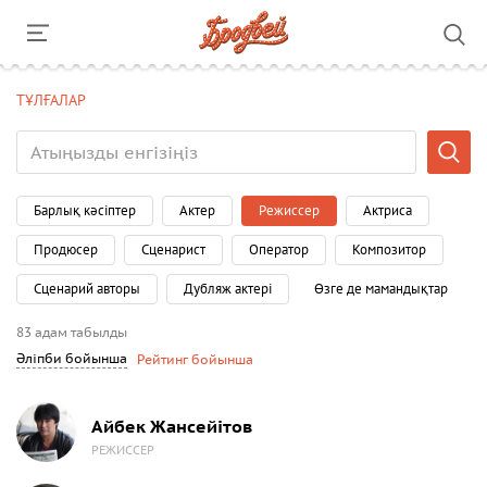
ТҰЛҒАЛАР
Барлық кәсіптер
Актер
Режиссер
Актриса
Продюсер
Сценарист
Оператор
Композитор
Сценарий авторы
Дубляж актері
Өзге де мамандықтар
83 адам табылды
Әліпби бойынша
Рейтинг бойынша
Айбек Жансейітов
РЕЖИССЕР