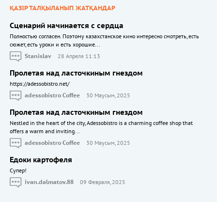
ҚАЗІР ТАЛҚЫЛАНЫП ЖАТҚАНДАР
Сценарий начинается с сердца
Полностью согласен. Поэтому казахстанское кино интересно смотреть, есть
сюжет, есть уроки и есть хорошие...
Stanislav
28 Апреля 11:13
Пролетая над ласточкиным гнездом
https://adessobistro.net/
adessobistro Coffee
30 Маусым, 2025
Пролетая над ласточкиным гнездом
Nestled in the heart of the city, Adessobistro is a charming coffee shop that
offers a warm and inviting...
adessobistro Coffee
30 Маусым, 2025
Едоки картофеля
Cупер!
ivan.dalmatov.88
09 Февраля, 2025