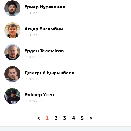
Ернар Нұрғалиев
РЕЖИССЕР
Асқар Бисембин
РЕЖИССЕР
Ерден Телемісов
РЕЖИССЕР
Дмитрий Қырықбаев
РЕЖИССЕР
Әлішер Утев
РЕЖИССЕР
<
1
2
3
4
5
>