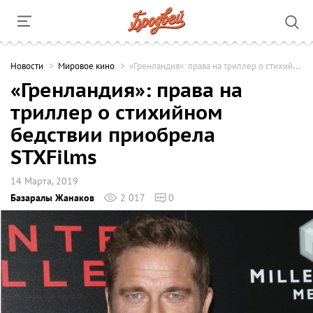
Новости
Мировое кино
«Гренландия»: права на триллер о стихийном бедствии приобрела STXFilms
«Гренландия»: права на
триллер о стихийном
бедствии приобрела
STXFilms
14 Марта, 2019
Базаралы Жанаков
2 017
0