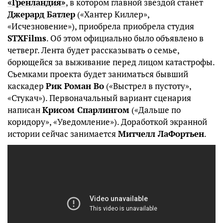
«Гренландия»
, в котором главной звездой станет
Джерард Батлер
(«Хантер Киллер»,
«Исчезновение»), приобрела приобрела студия
STXFilms
. Об этом официально было объявлено в
четверг. Лента будет рассказывать о семье,
борющейся за выживание перед лицом катастрофы.
Съемками проекта будет заниматься бывший
каскадер
Рик Роман Во
(«Выстрел в пустоту»,
«Стукач»). Первоначальный вариант сценария
написан
Крисом Спарлингом
(«Дальше по
коридору», «Уведомление»). Доработкой экранной
истории сейчас занимается
Митчелл ЛаФортьен
.