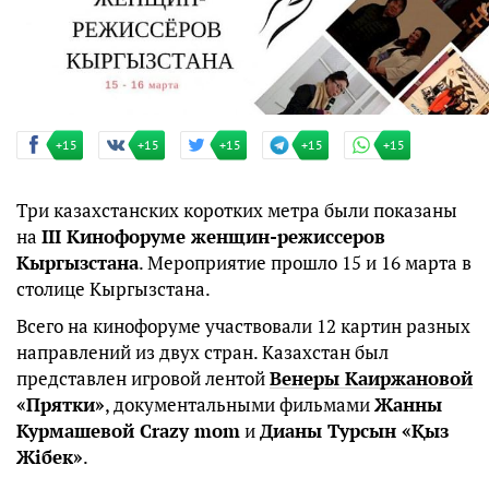
+15
+15
+15
+15
+15
Три казахстанских коротких метра были показаны
на
III Кинофоруме женщин-режиссеров
Кыргызстана
. Мероприятие прошло 15 и 16 марта в
столице Кыргызстана.
Всего на кинофоруме участвовали 12 картин разных
направлений из двух стран. Казахстан был
представлен игровой лентой
Венеры Каиржановой
«Прятки»
, документальными фильмами
Жанны
Курмашевой Crazy mom
и
Дианы Турсын «Қыз
Жібек»
.