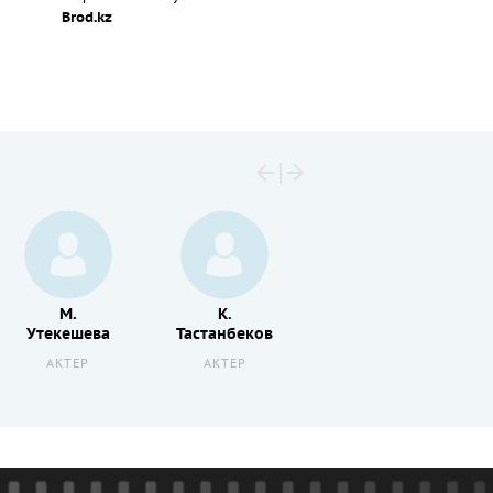
Brod.kz
Кевин
М.
К.
Спейси
Утекешева
Тастанбеков
АКТЕР
АКТЕР
АКТЕР