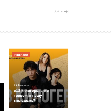
Войти
РЕЦЕНЗИИ
25 Февраля
«18 килогерц»: что
тревожит нашу
молодежь?