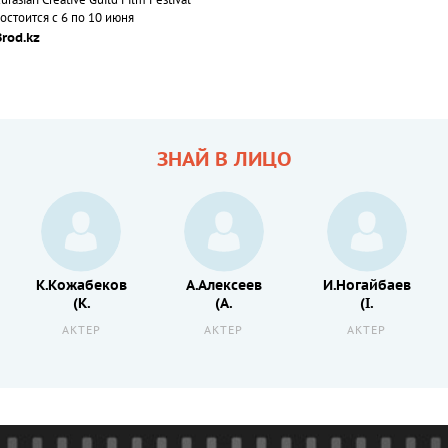
urasian Creative Guild Film Festival
остоится с 6 по 10 июня
Brod.kz
ЗНАЙ В ЛИЦО
К.Кожабеков
А.Алексеев
И.Ногайбаев
(K.
(A.
(I.
АКТЕР
АКТЕР
АКТЕР