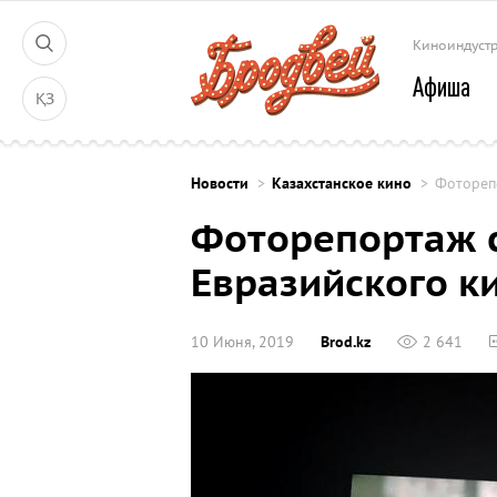
Киноиндуст
Афиша
ҚЗ
Новости
Казахстанское кино
Фотореп
Фоторепортаж 
Евразийского к
10 Июня, 2019
Brod.kz
2 641