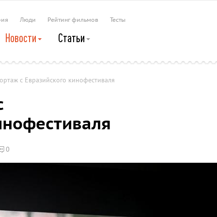
рия
Люди
Рейтинг фильмов
Тесты
Новости
Статьи
ортаж с Евразийского кинофестиваля
с
инофестиваля
0