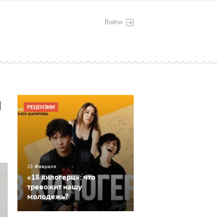
Войти
л
РЕЦЕНЗИИ
25 Февраля
«18 килогерц»: что
тревожит нашу
молодежь?