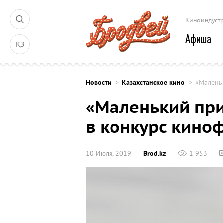
Киноиндуст
Афиша
ҚЗ
Новости
Казахстанское кино
«Малень
«Маленький при
в конкурс кино
10 Июля, 2019
Brod.kz
1 953