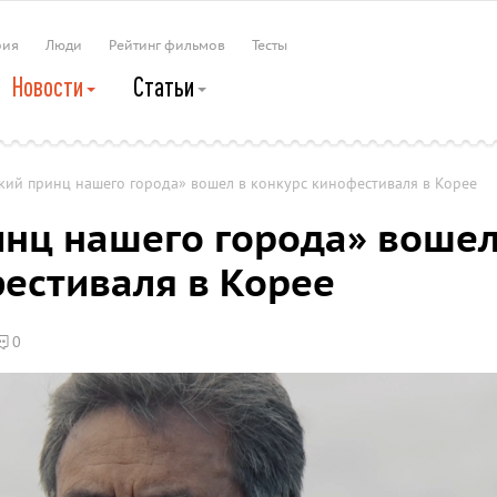
рия
Люди
Рейтинг фильмов
Тесты
Новости
Статьи
кий принц нашего города» вошел в конкурс кинофестиваля в Корее
нц нашего города» воше
фестиваля в Корее
0