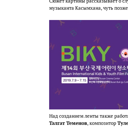
Сюжет картины рассказывает о сл
музыканта Касымхана, чуть позж
Над созданием ленты также рабо
Талгат Теменов
, композитор
Тул