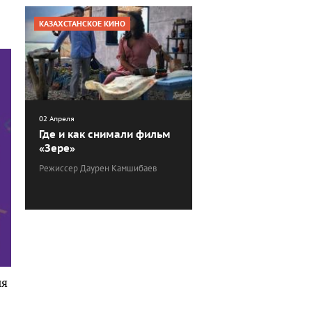
КАЗАХСТАНСКОЕ КИНО
02 Апреля
Где и как снимали фильм
«Зере»
Режиссер Даурен Камшибаев
ия