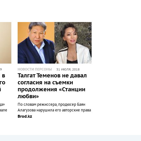
НОВОСТИ ПЕРСОНЫ
19
31 ИЮЛЯ, 2018
 в
Талгат Теменов не давал
го
согласия на съемки
й
продолжения «Станции
любви»
да»
По словам режиссера, продюсер Баян
вале
Алагузова нарушила его авторские права
Brod.kz