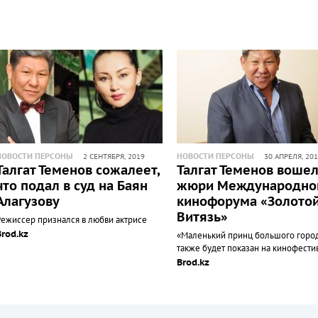
НОВОСТИ ПЕРСОНЫ
НОВОСТИ ПЕРСОНЫ
2 СЕНТЯБРЯ, 2019
30 АПРЕЛЯ, 20
Талгат Теменов сожалеет,
Талгат Теменов вошел
что подал в суд на Баян
жюри Международно
Алагузову
кинофорума «Золото
Витязь»
Режиссер признался в любви актрисе
Brod.kz
«Маленький принц большого горо
также будет показан на кинофести
Brod.kz