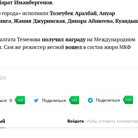
арат Иманбергенов
.
о города» исполнили
Толеубек Аралбай
,
Ануар
инга
,
Жания Джуринская
,
Динара Абикеева
,
Куандык
Талгата Теменова
получил награду
на Международном
ш. Сам же режиссер весной
вошел
в состав жюри МКФ
0
Поделиться
ться
0
Поделиться
+15
+15
+15
ый
Войдите
, чтобы оставить коммента