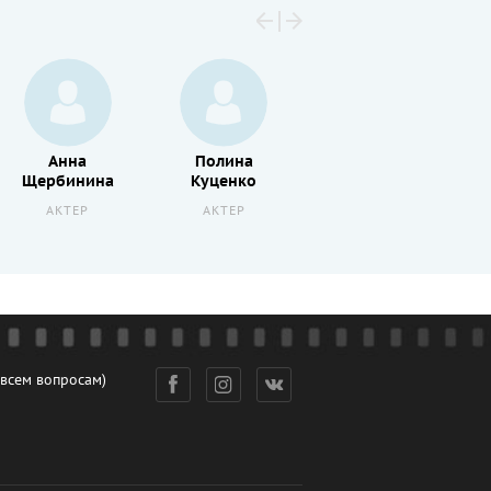
Любовь
Анна
Полина
Толкалина
Щербинина
Куценко
АКТРИСА
АКТЕР
АКТЕР
 всем вопросам)