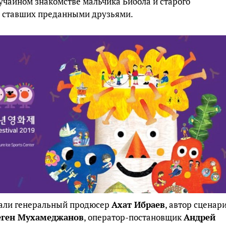
учайном знакомстве мальчика Бибола и старого
е ставших преданными друзьями.
тали генеральный продюсер
Ахат Ибраев
, автор сценар
еген Мухамеджанов
, оператор-постановщик
Андрей