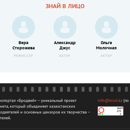
ЗНАЙ В ЛИЦО
Вера
Александр
Ольга
Сторожева
Джус
Молочная
РЕЖИССЕР
АКТЕР
АКТЕР
опортал «Бродвей» – уникальный проект
info@brod.kz
(по
нета, который объединяет казахстанских
одеятелей и основных цензоров их творчества –
телей.