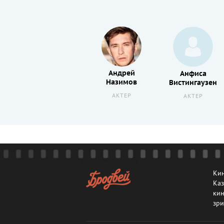
Любовь
Андрей
Анфиса
Толкалина
Назимов
Вистингаузен
АКТРИСА
АКТЕР
АКТЕР
Кин
Каз
кин
зри