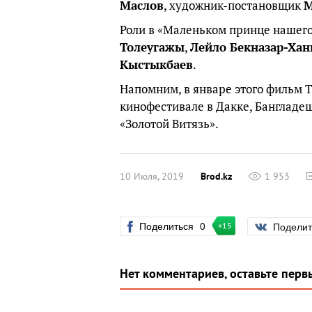
Маслов
, художник-постановщик
М
Роли в «Маленьком принце нашег
Толеугажы
,
Лейло Бекназар-Хан
Кыстыкбаев
.
Напомним, в январе этого фильм 
кинофестивале в Дакке, Бангладе
«Золотой Витязь».
10 Июля, 2019
Brod.kz
1 953
Поделиться
0
Подели
+15
Нет комментариев, оставьте перв