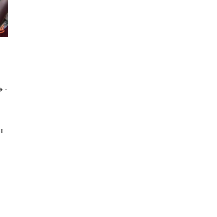
»
-
н