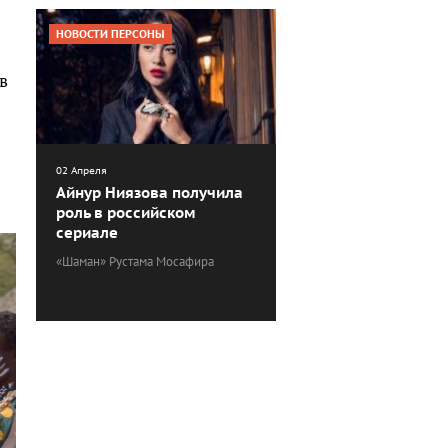
НОВОСТИ ПЕРСОНЫ
в
02 Апреля
Айнур Ниязова получила
роль в российском
сериале
«Шаман» Рустама Мосафира