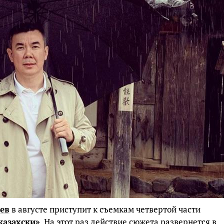
ев
в августе приступит к съемкам четвертой части
казахски»
. На этот раз действие сюжета развернется в