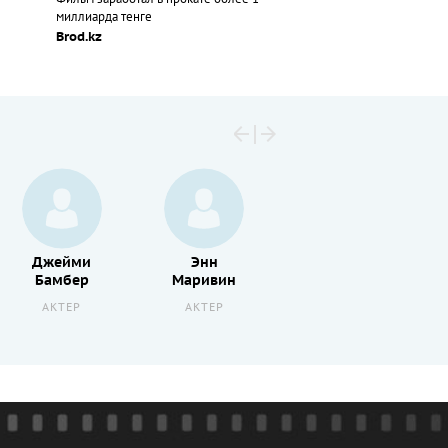
миллиарда тенге
Brod.kz
Джейми
Энн
Лионель
Бамбер
Маривин
Астье
АКТЕР
АКТЕР
АКТЕР