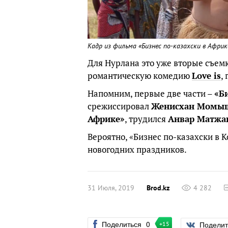
Кадр из фильма «Бизнес по-казахски в Африк
Для Нурлана это уже вторые съемки
романтическую комедию
Love is
,
Напомним, первые две части –
«Б
срежиссировал
Женисхан Момы
Африке»
, трудился
Анвар Матжа
Вероятно, «Бизнес по-казахски в 
новогодних праздников.
31 Июля, 2019
Brod.kz
4 282
Поделиться
0
Подели
+15