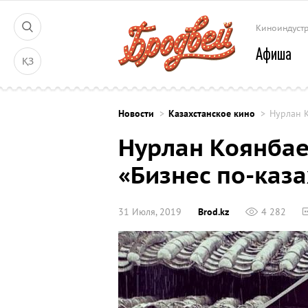
Киноиндуст
Афиша
ҚЗ
Новости
Казахстанское кино
Нурлан К
Нурлан Коянба
«Бизнес по-каза
31 Июля, 2019
Brod.kz
4 282