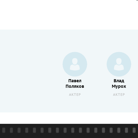
Лионель
Павел
Влад
Астье
Поляков
Мурох
АКТЕР
АКТЕР
АКТЕР