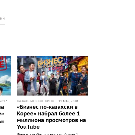
рий
КАЗАХСТАНСКОЕ КИНО
 2017
11 МАЯ, 2020
ма
«Бизнес по-казахски в
е»
Корее» набрал более 1
миллиона просмотров на
нью
YouTube
Фильм заработал в прокате более 1