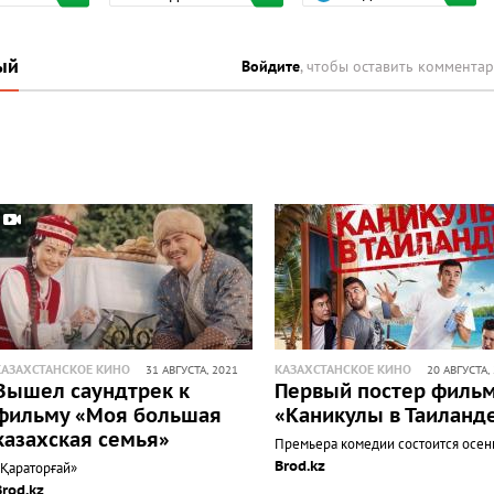
ый
Войдите
, чтобы оставить коммента
КАЗАХСТАНСКОЕ КИНО
КАЗАХСТАНСКОЕ КИНО
31 АВГУСТА, 2021
20 АВГУСТА,
Вышел саундтрек к
Первый постер филь
фильму «Моя большая
«Каникулы в Таиланд
казахская семья»
Премьера комедии состоится осе
Brod.kz
«Қараторғай»
Brod.kz