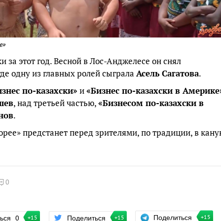
е»
 за этот год. Весной в Лос-Анджелесе он снял
 где одну из главных ролей сыграла
Асель Сагатова
.
изнес по-казахски»
и
«Бизнес по-казахски в Америке
шев
, над третьей частью,
«Бизнесом по-казахски в
нов
.
Корее» предстанет перед зрителями, по традиции, в кану
0
Поделиться
ться
0
Поделиться
+15
+15
+15