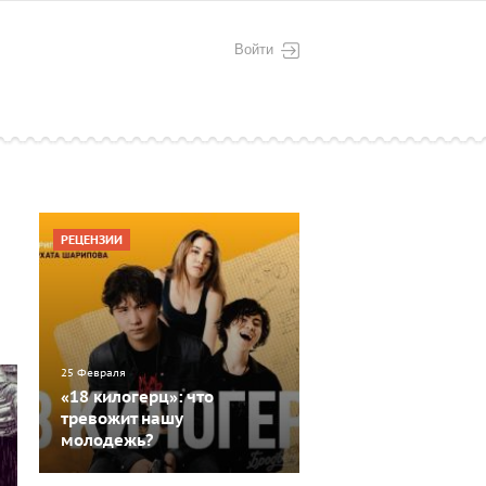
Войти
РЕЦЕНЗИИ
25 Февраля
«18 килогерц»: что
тревожит нашу
молодежь?