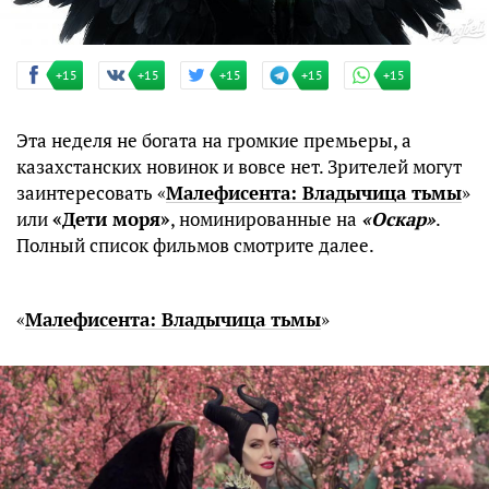
+15
+15
+15
+15
+15
Эта неделя не богата на громкие премьеры, а
казахстанских новинок и вовсе нет. Зрителей могут
заинтересовать «
Малефисента: Владычица тьмы
»
или
«Дети моря»
, номинированные на
«Оскар»
.
Полный список фильмов смотрите далее.
«
Малефисента: Владычица тьмы
»