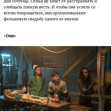
дни сочтены. Семья не хочет ее расстраивать и
сообщать плохую весть. И чтобы она успела со
всеми попрощаться, они организовывают
фальшивую свадьбу одного из внуков.
«
Они
»