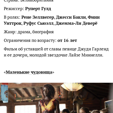
Режиссер:
Руперт Гулд
В ролях:
Рене Зеллвегер
,
Джесси Бакли
,
Финн
Уиттрок
,
Руфус Сьюэлл
,
Джемма-Ли Деверё
Жанр: драма, биография
Ограничения по возрасту:
от 16 лет
Фильм об уставшей от славы певице Джуди Гарленд
и ее дочери, молодой звездочке Лайзе Миннелли.
«
Маленькие чудовища
»