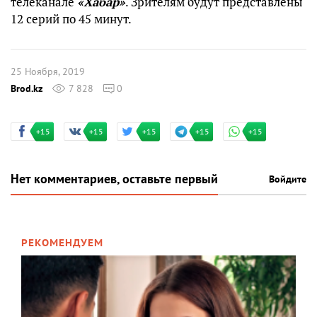
телеканале
«Хабар»
. Зрителям будут представлены
12 серий по 45 минут.
25 Ноября, 2019
Brod.kz
7 828
0
+15
+15
+15
+15
+15
Нет комментариев, оставьте первый
Войдите
РЕКОМЕНДУЕМ