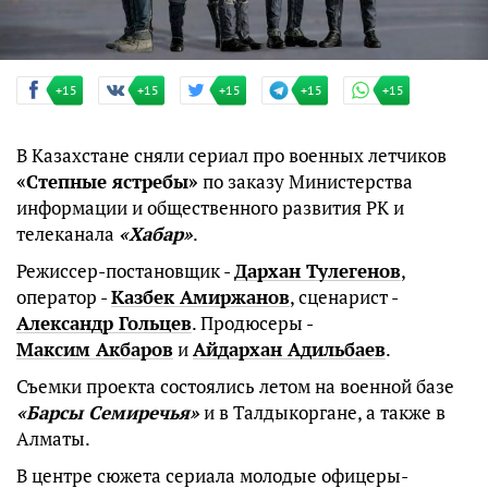
+15
+15
+15
+15
+15
В Казахстане сняли сериал про военных летчиков
«Степные ястребы»
по заказу Министерства
информации и общественного развития РК и
телеканала
«Хабар»
.
Режиссер-постановщик -
Дархан Тулегенов
,
оператор -
Казбек Амиржанов
, сценарист -
Александр Гольцев
. Продюсеры -
Максим Акбаров
и
Айдархан Адильбаев
.
Съемки проекта состоялись летом на военной базе
«Барсы Семиречья»
и в Талдыкоргане, а также в
Алматы.
В центре сюжета сериала молодые офицеры-