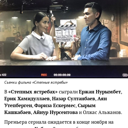
Съемки фильма «Степные ястребы»
В
«Степных ястребах»
сыграли
Ержан Нурымбет
,
Ерик Хамидуллаев
,
Назар Султанбаев
,
Аян
Утепберген
,
Фариза Ескермес
,
Сырым
Кашкабаев
,
Айнур Нурсеитова
и Олжас Альжанов.
Премьера сериала ожидается в конце ноября на