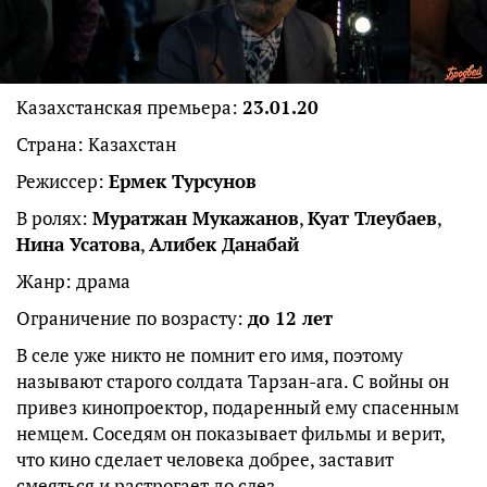
Казахстанская премьера:
23.01.20
Страна: Казахстан
Режиссер:
Ермек Турсунов
В ролях:
Муратжан Мукажанов
,
Куат Тлеубаев
,
Нина Усатова
,
Алибек Данабай
Жанр: драма
Ограничение по возрасту:
до 12 лет
В селе уже никто не помнит его имя, поэтому
называют старого солдата Тарзан-ага. С войны он
привез кинопроектор, подаренный ему спасенным
немцем. Соседям он показывает фильмы и верит,
что кино сделает человека добрее, заставит
смеяться и растрогает до слез.