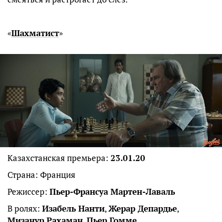
«
Шахматист
»
Казахстанская премьера:
23.01.20
Страна: Франция
Режиссер:
Пьер-Франсуа Мартен-Лаваль
В ролях:
Изабель Нанти
,
Жерар Депардье
,
Мизанур Рахаман
,
Пьер Гомме