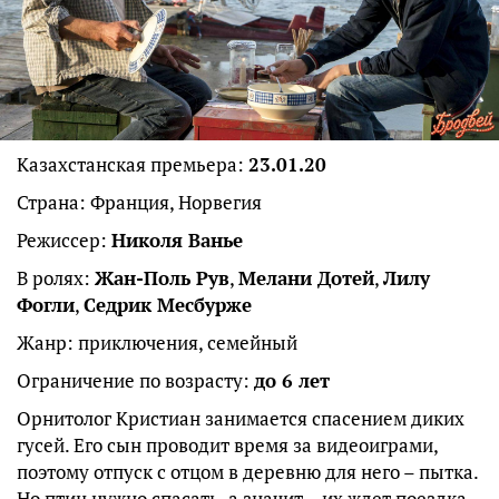
Казахстанская премьера:
23.01.20
Страна: Франция, Норвегия
Режиссер:
Николя Ванье
В ролях:
Жан-Поль Рув
,
Мелани Дотей
,
Лилу
Фогли
,
Седрик Месбурже
Жанр: приключения, семейный
Ограничение по возрасту:
до 6 лет
Орнитолог Кристиан занимается спасением диких
гусей. Его сын проводит время за видеоиграми,
поэтому отпуск с отцом в деревню для него – пытка.
Но птиц нужно спасать, а значит – их ждет поездка,