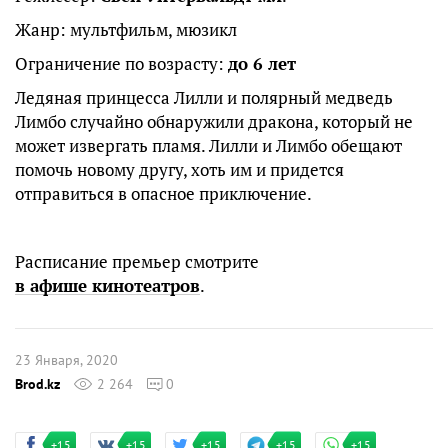
Жанр: мультфильм, мюзикл
Ограничение по возрасту:
до 6 лет
Ледяная принцесса Лилли и полярный медведь
Лимбо случайно обнаружили дракона, который не
может извергать пламя. Лилли и Лимбо обещают
помочь новому другу, хоть им и придется
отправиться в опасное приключение.
Расписание премьер смотрите
в афише кинотеатров
.
23 Января, 2020
Brod.kz
2 264
0
+15
+15
+15
+15
+15