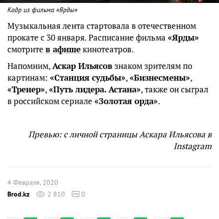
Кадр из фильма «Ярды»
Музыкальная лента стартовала в отечественном
прокате с 30 января. Расписание фильма
«Ярды»
смотрите
в афише
кинотеатров.
Напомним,
Аскар Ильясов
знаком зрителям по
картинам:
«Станция судьбы»
,
«Бизнесмены»
,
«Тренер»
,
«Путь лидера. Астана»
, также он сыграл
в российском сериале
«Золотая орда»
.
Превью: с личной страницы Аскара Ильясова в
Instagram
4 Февраля, 2020
Brod.kz
2 810
0