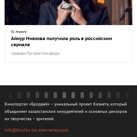
02 Апреля
Айнур Ниязова получила роль в российском
сериале
«Шаман» Рустама Мосафира
Кинопортал «Бродвей» – уникальный проект Казнета, который
объединяет казахстанских кинодеятелей и основных цензоров
их творчества – зрителей.
info@brod.kz
(по всем вопросам)