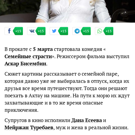
+15
+15
+15
+15
+15
В прокате с
5 марта
стартовала комедия «
Семейные страсти
». Режиссером фильма выступил
Аскар Бисембин
.
Сюжет картины рассказывает о семейной паре,
которая давно уже не выбиралась в отпуск, когда их
друзья все время путешествуют. Тогда они решают
поехать в Актау на машине. На пути к морю их ждут
захватывающие и в то же время опасные
приключения.
Супругов в кино исполнили
Дана Есеева
и
Мейржан Туребаев
, муж и жена в реальной жизни.