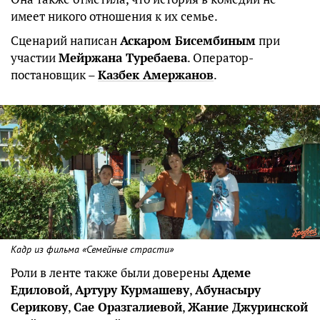
имеет никого отношения к их семье.
Сценарий написан
Аскаром Бисембиным
при
участии
Мейржана Туребаева
. Оператор-
постановщик –
Казбек Амержанов
.
Кадр из фильма «Семейные страсти»
Роли в ленте также были доверены
Адеме
Едиловой
,
Артуру Курмашеву
,
Абунасыру
Серикову
,
Сае Оразгалиевой
,
Жание Джуринской