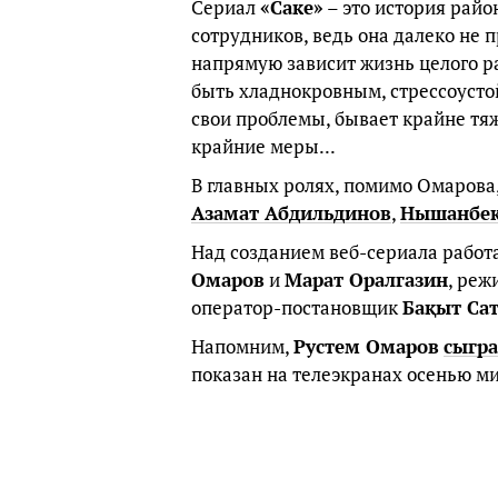
Сериал
«Саке»
– это история райо
сотрудников, ведь она далеко не п
напрямую зависит жизнь целого ра
быть хладнокровным, стрессоуст
свои проблемы, бывает крайне тяж
крайние меры...
В главных ролях, помимо Омарова
Азамат Абдильдинов
,
Нышанбек
Над созданием веб-сериала рабо
Омаров
и
Марат Оралгазин
, реж
оператор-постановщик
Бақыт Са
Напомним,
Рустем Омаров
сыгр
показан на телеэкранах осенью м