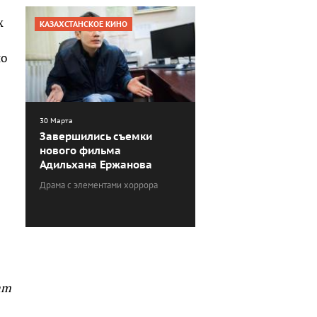
х
КАЗАХСТАНСКОЕ КИНО
но
30 Марта
Завершились съемки
нового фильма
Адильхана Ержанова
Драма с элементами хоррора
am