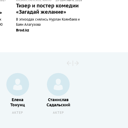
КАЗАХСТАНСКОЕ КИНО
2017
25 СЕНТЯБРЯ, 2018
Тизер и постер комедии
ь
«Загадай желание»
х
В эпизодах снялись Нурлан Коянбаев и
00
Баян Алагузова
Brod.kz
Елена
Станислав
Константин
Тонунц
Садальский
Степанков
АКТЕР
АКТЕР
АКТЕР