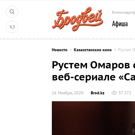
Киноиндуст
Афиша
ҚЗ
Новости
Казахстанское кино
Рустем О
Рустем Омаров 
веб-сериале «С
16 Ноября, 2020
Brod.kz
37 272