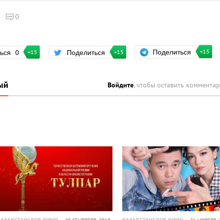
0
Поделиться
ться
0
Поделиться
+15
+15
+15
ый
Войдите
, чтобы оставить коммента