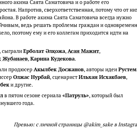
нного акима Саята Саматовича и о работе его
ростая. Напротив, сверхответственная, потому что от ни
йона. В работе акима Саята Саматовича всегда нужно
ойчивым, ведь решать проблемы граждан и одновремен
ело, поэтому ему и его коллегам приходится идти на
, сыграли
Ерболат Әлқожа
,
Асан Мажит
,
 Жубанаев
,
Карина Кудекова
.
тали продюсер
Акылбек Досжанов
, авторы идеи
Рустем
иссер
Олжас Нурбай
, сценарист
Ильхан Исхакбаев
,
тбек
и другие.
ал
в пятом сезоне сериала
«Патруль»
, который был
инувшего года.
Превью: с личной страницы @akim_sake в Instagr