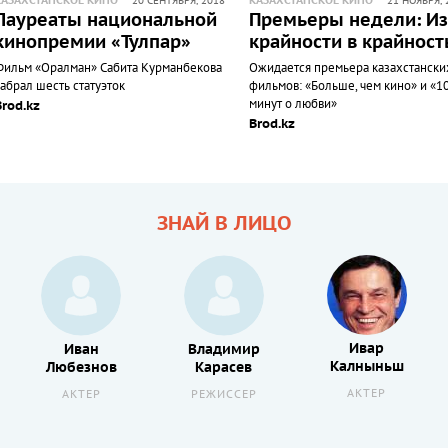
КАЗАХСТАНСКОЕ КИНО
КАЗАХСТАНСКОЕ КИНО
20 СЕНТЯБРЯ, 2018
21 НОЯБРЯ, 
Лауреаты национальной
Премьеры недели: Из
кинопремии «Тулпар»
крайности в крайност
Фильм «Оралман» Сабита Курманбекова
Ожидается премьера казахстански
абрал шесть статуэток
фильмов: «Больше, чем кино» и «1
минут о любви»
Brod.kz
Brod.kz
ЗНАЙ В ЛИЦО
Ивар
Иван
Владимир
Калныньш
Любезнов
Карасев
АКТЕР
АКТЕР
РЕЖИССЕР