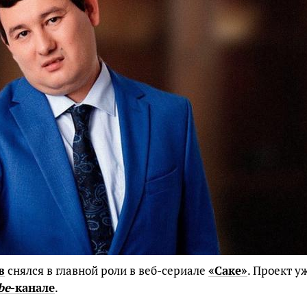
в
снялся в главной роли в веб-сериале
«Саке»
. Проект у
be
-канале
.