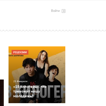
Войти
РЕЦЕНЗИИ
25 Февраля
«18 килогерц»: что
тревожит нашу
молодежь?