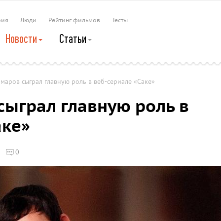
рия
Люди
Рейтинг фильмов
Тесты
Новости
Статьи
маров сыграл главную роль в веб-сериале «Саке»
сыграл главную роль в
аке»
0