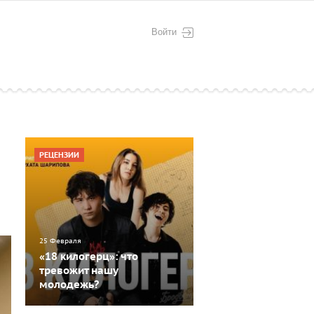
Войти
РЕЦЕНЗИИ
25 Февраля
«18 килогерц»: что
тревожит нашу
молодежь?