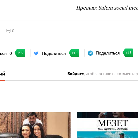
Превью: Salem social med
0
Поделиться
ться
0
Поделиться
+15
+15
+15
ый
Войдите
, чтобы оставить коммента