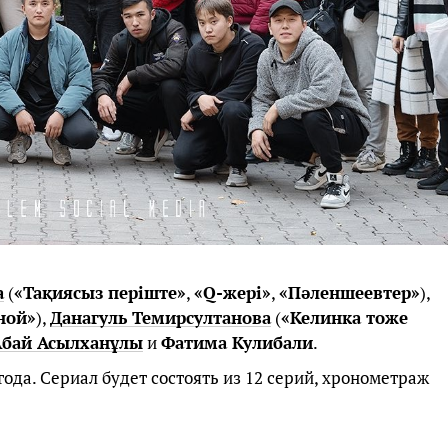
а
(
«Тақиясыз періште»
,
«Q-жері»
,
«Пәленшеевтер»
),
ной»
),
Данагуль Темирсултанова
(
«Келинка тоже
Абай Асылханұлы
и
Фатима Кулибали
.
да. Сериал будет состоять из 12 серий, хронометраж