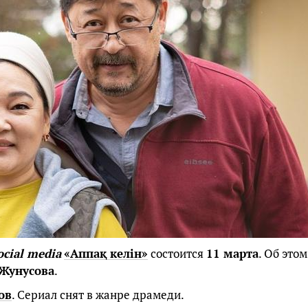
ocial media
«Аппақ келін»
состоится
11 марта
. Об этом
 Жунусова
.
ов
. Сериал снят в жанре драмеди.