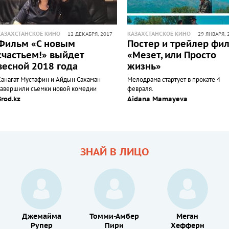
КАЗАХСТАНСКОЕ КИНО
КАЗАХСТАНСКОЕ КИНО
12 ДЕКАБРЯ, 2017
29 ЯНВАРЯ, 
Фильм «С новым
Постер и трейлер фи
счастьем!» выйдет
«Мезет, или Просто
весной 2018 года
жизнь»
Канагат Мустафин и Айдын Сахаман
Мелодрама стартует в прокате 4
завершили съемки новой комедии
февраля.
Brod.kz
Aidana Mamayeva
ЗНАЙ В ЛИЦО
Джемайма
Томми-Амбер
Меган
Рупер
Пири
Хефферн