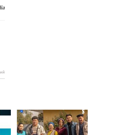
ia
рий