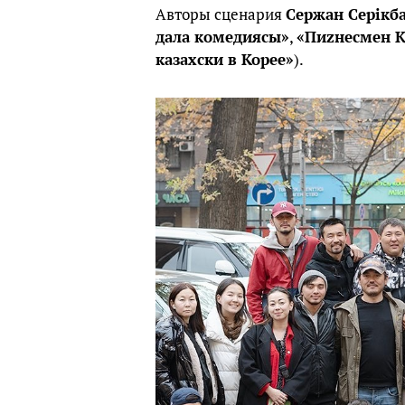
Авторы сценария
Сержан Серікб
дала комедиясы»
,
«Пиzнесмен Қ
казахски в Корее»
).