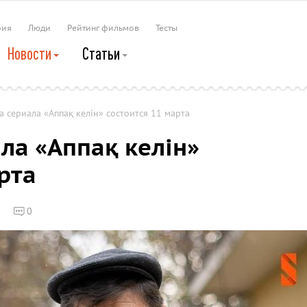
рия
Люди
Рейтинг фильмов
Тесты
Новости
Статьи
 сериала «Аппақ келін» состоится 11 марта
ла «Аппақ келін»
рта
0