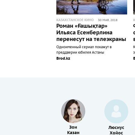
КАЗАХСТАНСКОЕ КИНО
30 МАЯ, 2018
Роман «Ғашықтар»
Ильяса Есенберлина
перенесут на телеэкраны
Одноименный сериал покажут в
преддверии юбилея Астаны
Brod.kz
Зои
Есихико
Люсиус
Казан
Хакамада
Хойос