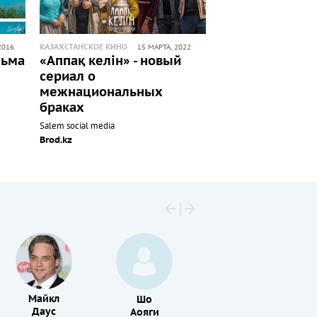
КАЗАХСТАНСКОЕ КИНО
2016
15 МАРТА, 2022
льма
«Аппақ келін» - новый
сериал о
межнациональных
браках
Salem social media
Brod.kz
Майкл
Шо
Есихико
Даус
Аояги
Хакамада