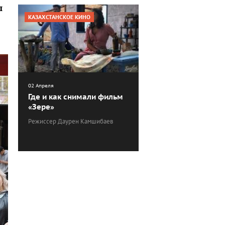
ы
КАЗАХСТАНСКОЕ КИНО
02 Апреля
Где и как снимали фильм
«Зере»
Режиссер Даурен Камшибаев