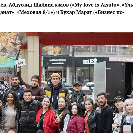
аев
,
Абдусаид Шайхисламов
(
«My love is Aisulu»
,
«Ұл
анат»
,
«Меховая 8/1»
) и
Бұхар Марат
(
«Бизнес по-