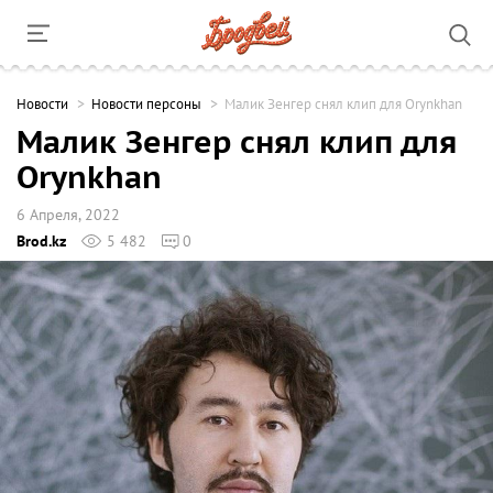
Новости
Новости персоны
Малик Зенгер снял клип для Оrynkhan
Малик Зенгер снял клип для
Оrynkhan
6 Апреля, 2022
Brod.kz
5 482
0