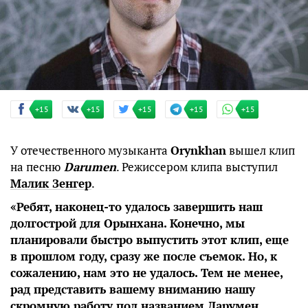
+15
+15
+15
+15
+15
У отечественного музыканта
Оrynkhan
вышел клип
на песню
Darumen
. Режиссером клипа выступил
Малик Зенгер
.
«Ребят, наконец-то удалось завершить наш
долгострой для Орынхана. Конечно, мы
планировали быстро выпустить этот клип, еще
в прошлом году, сразу же после съемок. Но, к
сожалению, нам это не удалось. Тем не менее,
рад представить вашему вниманию нашу
скромную работу под названием Дарумен