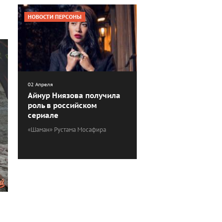
НОВОСТИ ПЕРСОНЫ
02 Апреля
Айнур Ниязова получила
роль в российском
сериале
«Шаман» Рустама Мосафира