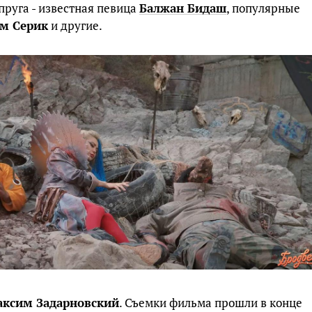
пруга - известная певица
Балжан Бидаш
, популярные
м Серик
и другие.
ксим Задарновский
. Съемки фильма прошли в конце