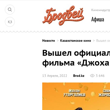
Киноиндуст
Афиша
ҚЗ
Новости
Казахстанское кино
Вышел о
Вышел официал
фильма «Джоха
13 Апреля, 2022
Brod.kz
3 646