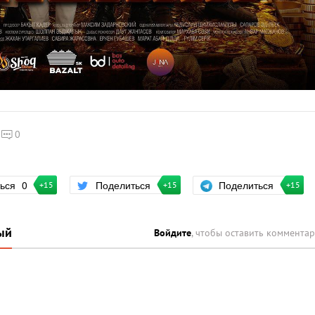
0
Поделиться
ться
0
Поделиться
+15
+15
+15
ый
Войдите
, чтобы оставить коммента