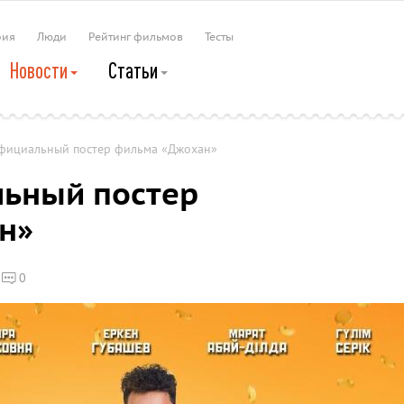
рия
Люди
Рейтинг фильмов
Тесты
Новости
Статьи
фициальный постер фильма «Джохан»
ьный постер
н»
0