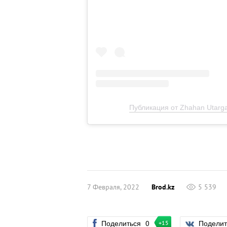
Публикация от Zhahan Utarga
7 Февраля, 2022
Brod.kz
5 539
Поделиться
0
Подели
+15