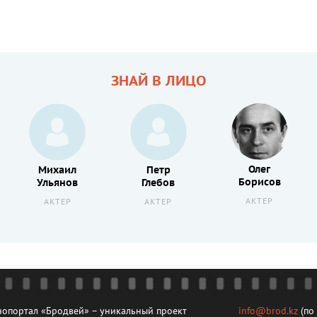
ЗНАЙ В ЛИЦО
Олег
Михаил
Петр
Борисов
Ульянов
Глебов
АКТЕР
АКТЕР
АКТЕР
опортал «Бродвей» – уникальный проект
info@brod.kz
(по