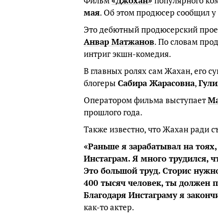
Фильм
«Джохан»
популярного ком
мая
. Об этом продюсер сообщил у
Это дебютный продюсерский прое
Анвар Матжанов
. По словам про
интриг экшн-комедия.
В главных ролях сам Жахан, его су
блогеры
Сабира Жарасовна
,
Гули
Оператором фильма выступает
Ма
прошлого года.
Также известно, что Жахан ради с
«Раньше я зарабатывал на тоях,
Инстаграм. Я много трудился, 
Это большой труд. Сторис нужн
400 тысяч человек, ты должен 
Благодаря Инстаграму я законч
как-то актер.