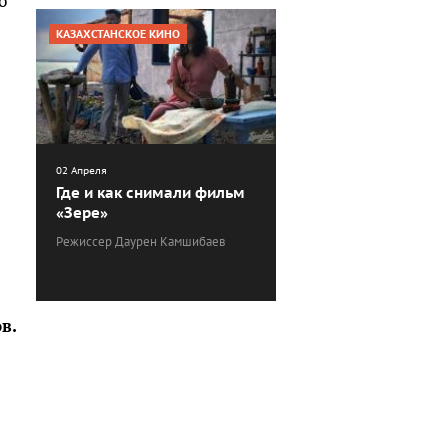
о
КАЗАХСТАНСКОЕ КИНО
02 Апреля
Где и как снимали фильм
«Зере»
Режиссер Даурен Камшибаев
в.