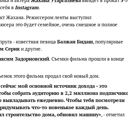
ика и актера
Жахана Утаргалиева
выйдет в прокат
5
-г
 себя в
Instagram
.
кт Жахана. Режиссером ленты выступил
дюсера это будет семейное, очень смешное и полное
пруга - известная певица
Балжан Бидаш
, популярные
м Серик
и другие.
ксим Задорновский
. Съемки фильма прошли в конце
ъемок этого фильма продал свой новый дом.
 сейчас мой основной источник дохода - это
чтобы собрать аудиторию в 2,2 миллиона подписчико
о выкладывать ежедневно. Чтобы тебя посмотрели
придумывать что-то новенькое каждый день.
ил строительство дома, обновил машину»
, - отметил