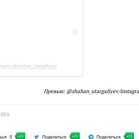
liyev (@zhahan_utargaliyev)
Превью: @zhahan_utargaliyev/instagr
0
Поделиться
ться
0
Поделиться
+15
+15
+15