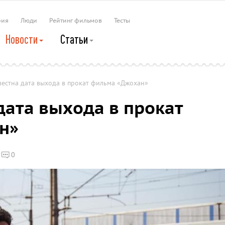
рия
Люди
Рейтинг фильмов
Тесты
Новости
Статьи
вестна дата выхода в прокат фильма «Джохан»
дата выхода в прокат
н»
0