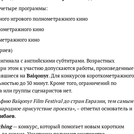
т четыре программы:
ого игрового полнометражного кино
кометражного кино
метражного кино
ариев)
игинала с английскими субтитрами. Возрастных
при этом к участию допускаются работы, произведенные
вавшиеся на
Baiqonyr
. Для конкурсов короткометражного
ностью до 30 минут. Кроме того, ограничений по
а или группы сценаристов нет.
фию Baiqonyr Film Festival до стран Евразии, тем самым
ародное присутствие проекта»
, – отметил основатель и
ибаев
.
ching
— конкурс, который помогает новым коротким
 до экрана. Участники получают менторство,