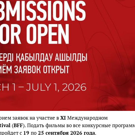
ием заявок на участие в
XI
Международном
tival
(
BFF
). Подать фильмы во все конкурсные програм
 пройдет с
19
по
25 сентября 2026 года
.