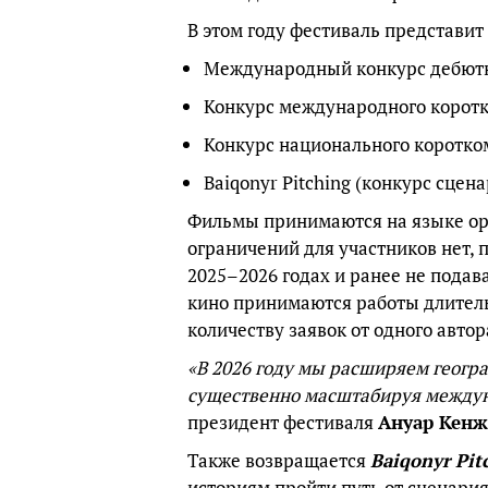
В этом году фестиваль представи
Международный конкурс дебютн
Конкурс международного корот
Конкурс национального коротко
Baiqonyr Pitching (конкурс сцен
Фильмы принимаются на языке ор
ограничений для участников нет, 
2025–2026 годах и ранее не пода
кино принимаются работы длитель
количеству заявок от одного автор
«В 2026 году мы расширяем геогра
существенно масштабируя междун
президент фестиваля
Ануар Кенж
Также возвращается
Baiqonyr Pit
историям пройти путь от сценария