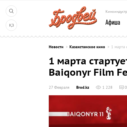
Киноиндуст
Афиша
ҚЗ
Новости
Казахстанское кино
1 марта 
1 марта стартуе
Baiqonyr Film Fe
27 Февраля
Brod.kz
1 228
0