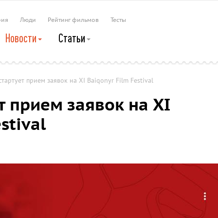
рия
Люди
Рейтинг фильмов
Тесты
Новости
Статьи
стартует прием заявок на XI Baiqonyr Film Festival
т прием заявок на XI
stival