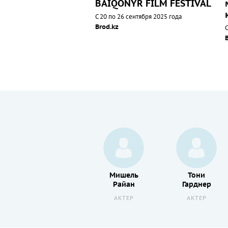
BAIQONYR FILM FESTIVAL
С 20 по 26 сентября 2025 года
Brod.kz
С
Юн
Мишель
Тони
Се А
Райан
Гарднер
АКТЕР
АКТЕР
АКТЕР