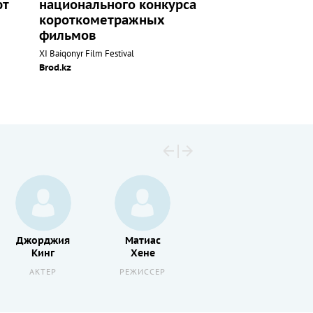
ют
национального конкурса
короткометражных
фильмов
XI Baiqonyr Film Festival
Brod.kz
Джорджия
Матиас
Юн
Кинг
Хене
Се А
АКТЕР
РЕЖИССЕР
АКТЕР