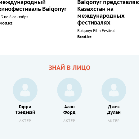
международный
Baiqonyr представля
кинофестиваль Baiqonyr
Казахстан на
международных
 3 по 8 сентября
фестивалях
Brod.kz
Baiqonyr Film Festival
Brod.kz
ЗНАЙ В ЛИЦО
Гарри
Алан
Джек
Тредэвэй
Форд
Дулан
АКТЕР
АКТЕР
АКТЕР