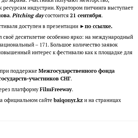
к ресурсам индустрии. Куратором питчинга выступает
нова
.
Pitching day
состоится
21 сентября
.
тиваля доступен в презентации ►
по ссылке.
л своё десятилетие особенно ярко: на международный
 национальный – 171. Большое количество заявок
повышенный интерес к фестивалю как к площадке для
я при поддержке
Межгосударственного фонда
государств-участников СНГ
.
через платформу
FilmFreeway
.
на официальном сайте
baiqonyr.kz
и на страницах