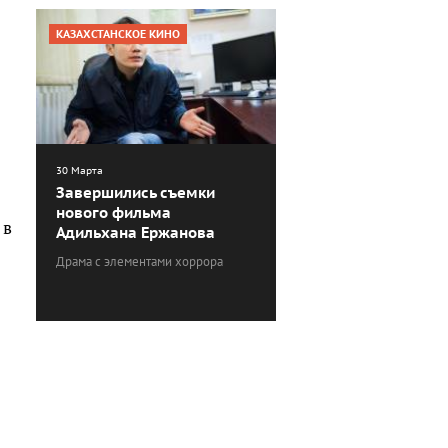
КАЗАХСТАНСКОЕ КИНО
30 Марта
Завершились съемки
нового фильма
 в
Адильхана Ержанова
Драма с элементами хоррора