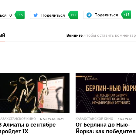
Поделиться
ться
0
Поделиться
+15
+15
+15
ый
Войдите
, чтобы оставить коммента
КАЗАХСТАНСКОЕ КИНО
КАЗАХСТАНСКОЕ КИНО
6 АВГУСТА, 2024
7 АВГУСТА
В Алматы в сентябре
От Берлина до Нью-
пройдет IX
Йорка: как победите