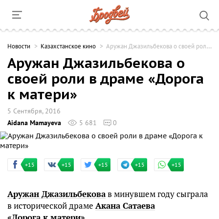
Новости
Казахстанское кино
Аружан Джазильбекова о своей роли в драме «Дорога к матери»
Аружан Джазильбекова о
своей роли в драме «Дорога
к матери»
5 Сентября, 2016
Aidana Mamayeva
5 681
0
+15
+15
+15
+15
+15
Аружан Джазильбекова
в минувшем году сыграла
в исторической драме
Акана Сатаева
«Дорога к матери»
.