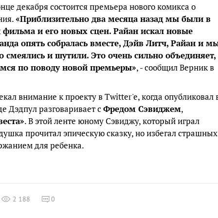
конце декабря состоится премьера нового комикса о
ния.
«Приблизительно два месяца назад мы были в
 фильма и его новых сцен. Райан искал новые
анда опять собралась вместе, Дэйв Литч, Райан и м
о смеялись и шутили. Это очень сильно объединяет,
емся по поводу новой премьеры»
, - сообщил Верник в
кал внимание к проекту в Twitter'e, когда опубликовал 
где Дэдпул разговаривает с
Фредом Сэвиджем
,
веста»
. В этой ленте юному Сэвиджу, который играл
душка прочитал эпическую сказку, но избегал страшных
ржанием для ребенка.
2 188
0