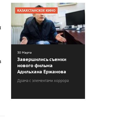
КАЗАХСТАНСКОЕ КИНО
ы
30 Марта
Завершились съемки
в
нового фильма
Адильхана Ержанова
Драма с элементами хоррора