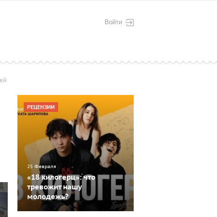
Войти
лей
РЕЦЕНЗИИ
25 Февраля
«18 килогерц»: что
тревожит нашу
молодежь?