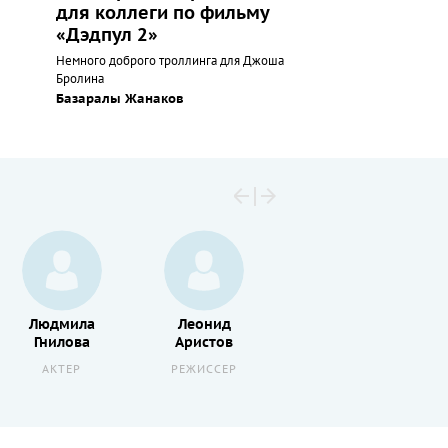
для коллеги по фильму
«Дэдпул 2»
Немного доброго троллинга для Джоша
Бролина
Базаралы Жанаков
Людмила
Леонид
Всеволод
Гнилова
Аристов
Ларионов
АКТЕР
РЕЖИССЕР
АКТЕР