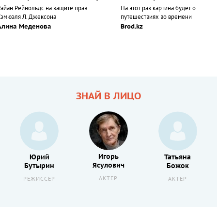
Райан Рейнольдс на защите прав
На этот раз картина будет о
Сэмюэля Л. Джексона
путешествиях во времени
Алина Меденова
Brod.kz
ЗНАЙ В ЛИЦО
Игорь
Юрий
Татьяна
Ясулович
Бутырин
Божок
АКТЕР
РЕЖИССЕР
АКТЕР