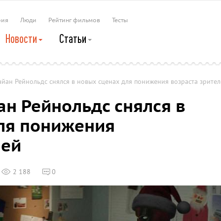
рия
Люди
Рейтинг фильмов
Тесты
Новости
Статьи
айан Рейнольдс снялся в новых сценах для понижения возраста зрите
ан Рейнольдс снялся в
ля понижения
лей
2 188
0