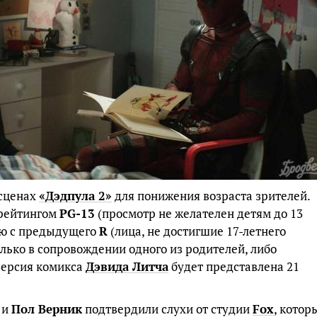
 сценах
«Дэдпула 2»
для понижения возраста зрителей.
 рейтингом
PG-13
(просмотр не желателен детям до 13
ию с предыдущего
R
(лица, не достигшие 17-летнего
лько в сопровождении одного из родителей, либо
 версия комикса
Дэвида Литча
будет представлена 21
и
Пол Верник
подтвердили слухи от студии
Fox
, котор