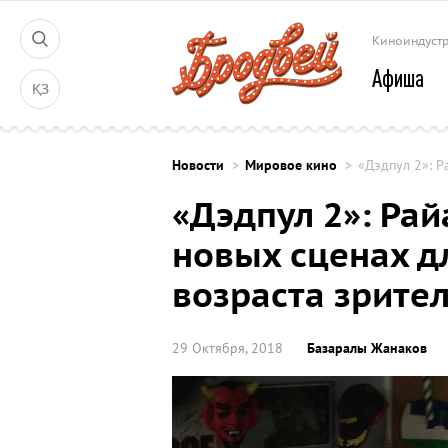
Киноиндуст
Афиша
ҚЗ
Новости
Мировое кино
«Дэдпул 2»: Р
«Дэдпул 2»: Рай
новых сценах д
возраста зрите
29 Октября, 2018
Базаралы Жанаков