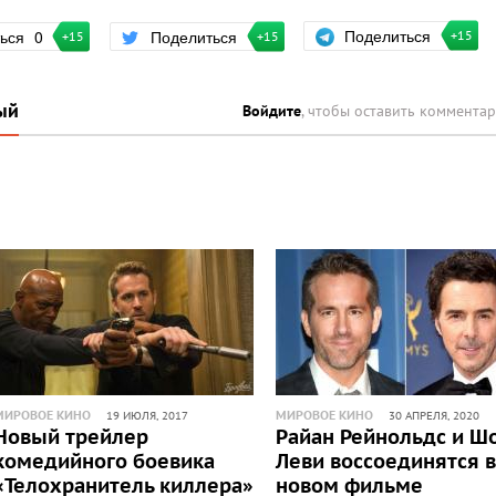
Поделиться
ться
0
Поделиться
+15
+15
+15
ый
Войдите
, чтобы оставить коммента
МИРОВОЕ КИНО
МИРОВОЕ КИНО
19 ИЮЛЯ, 2017
30 АПРЕЛЯ, 2020
Новый трейлер
Райан Рейнольдс и Ш
комедийного боевика
Леви воссоединятся в
«Телохранитель киллера»
новом фильме