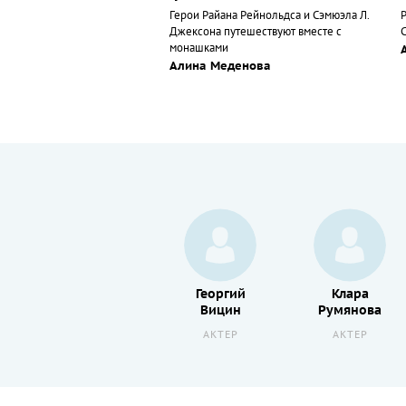
Герои Райана Рейнольдса и Сэмюэла Л.
Джексона путешествуют вместе с
монашками
Алина Меденова
Всеволод
Георгий
Клара
Ларионов
Вицин
Румянова
АКТЕР
АКТЕР
АКТЕР