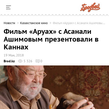
Новости
Казахстанское кино
Фильм «Аруах» с Асанали Ашимовым презентовали в Каннах
Фильм «Аруах» с Асанали
Ашимовым презентовали в
Каннах
19 Мая, 2018
Brod.kz
5 326
0