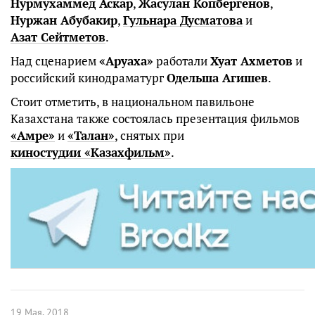
Нурмухаммед Аскар
,
Жасулан Копбергенов
,
Нуржан Абубакир
,
Гульнара Дусматова
и
Азат Сейтметов
.
Над сценарием
«Аруаха»
работали
Хуат Ахметов
и
российский кинодраматург
Одельша Агишев
.
Стоит отметить, в национальном павильоне
Казахстана также состоялась презентация фильмов
«Амре»
и
«Талан»
, снятых при
киностудии «Казахфильм»
.
19 Мая, 2018