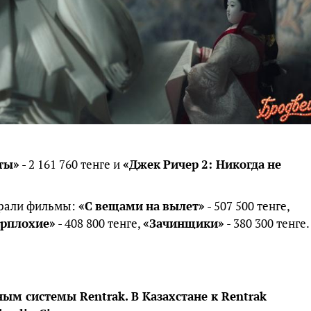
ты»
- 2 161 760 тенге и
«Джек
Ричер
2:
Никогда
не
рали фильмы:
«С
вещами
на
вылет»
- 507 500 тенге,
ерплохие»
- 408 800 тенге,
«Зачинщики»
- 380 300 тенге.
ным
системы Rentrak.
В
Казахстане к Rentrak