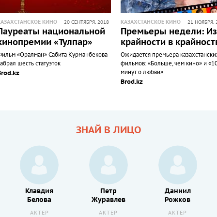
КАЗАХСТАНСКОЕ КИНО
КАЗАХСТАНСКОЕ КИНО
20 СЕНТЯБРЯ, 2018
21 НОЯБРЯ, 
Лауреаты национальной
Премьеры недели: Из
кинопремии «Тулпар»
крайности в крайност
Фильм «Оралман» Сабита Курманбекова
Ожидается премьера казахстански
абрал шесть статуэток
фильмов: «Больше, чем кино» и «1
минут о любви»
Brod.kz
Brod.kz
ЗНАЙ В ЛИЦО
Клавдия
Петр
Даниил
Белова
Журавлев
Рожков
АКТЕР
АКТЕР
АКТЕР