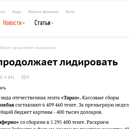
рия
Люди
Рейтинг фильмов
Тесты
Новости
Статьи
Тараз» продолжает лидировать
продолжает лидировать
4 641
0
-энда отечественная лента
«Тараз»
.
Кассовые сборы
дамбая
составляют 6 409 460 тенге. За премьерную неде
Общий бюджет картины - 400 тысяч долларов.
нферно»
со сборами в 5 295 400 тенге. Раскроем