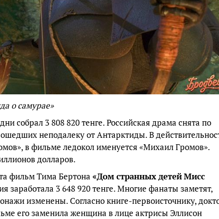
да о самурае»
ни собрал 3 808 820 тенге. Российская драма снята по
зошедших неподалеку от Антарктиды. В действительнос
омов», в фильме ледокол именуется «Михаил Громов».
иллионов долларов.
ата фильм Тима Бертона
«Дом
странных
детей
Мисс
ия заработала 3 648 920 тенге. Многие фанаты заметят,
онажи изменены. Согласно книге-первоисточнику, докт
льме его заменила женщина в лице актрисы Эллисон