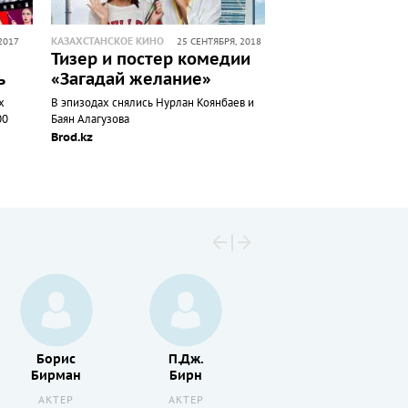
КАЗАХСТАНСКОЕ КИНО
2017
25 СЕНТЯБРЯ, 2018
Тизер и постер комедии
ь
«Загадай желание»
х
В эпизодах снялись Нурлан Коянбаев и
00
Баян Алагузова
Brod.kz
Борис
П.Дж.
Энни
Бирман
Бирн
Китрал
АКТЕР
АКТЕР
АКТЕР