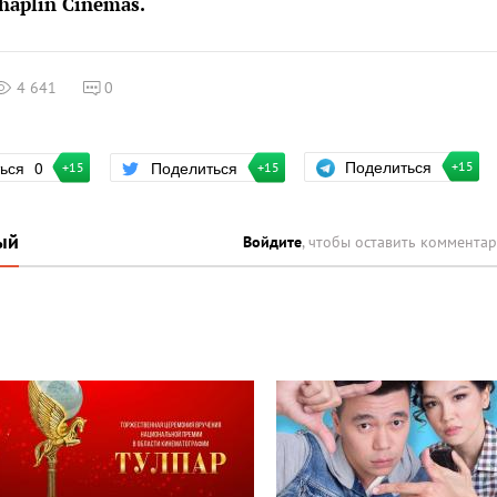
haplin Cinemas.
4 641
0
Поделиться
ться
0
Поделиться
+15
+15
+15
ый
Войдите
, чтобы оставить коммента