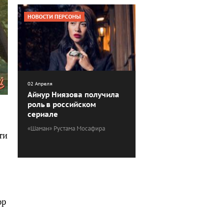
НОВОСТИ ПЕРСОНЫ
02 Апреля
Айнур Ниязова получила
роль в российском
сериале
«Шаман» Рустама Мосафира
ти
ор