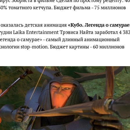
ирус Зобриста в фильме сделан по простому рецепту: 4
30% томатного кетчупа. Бюджет фильма - 75 миллионов
а оказалась детская анимация
«Кубо
.
Легенда
о
самурае
удии Laika Entertainment Трэвиса Найта заработал 4 38
. Легенда о самурае» - самый длинный анимационный
нологии stop-motion. Бюджет картины - 60 миллионов