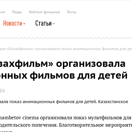
рия
Люди
Рейтинг фильмов
Тесты
Новости
Статьи
дия «Казахфильм» организовала показ анимационных фильмов для де
захфильм» организовала
нных фильмов для детей
0
ambetov cinema организовали показ мультфильмов для
родительского попечения. Благотворительное мероприят