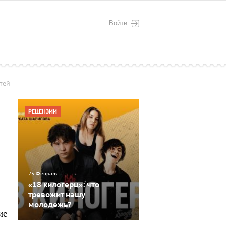
Войти
тей
РЕЦЕНЗИИ
25 Февраля
«18 килогерц»: что
тревожит нашу
молодежь?
ие