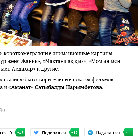
ли короткометражные анимационные картины
мур және Жаник», «Мақтаншақ қыз», «Момын мен
мен Айдахар» и другие.
состоялись благотворительные показы фильмов
а
и
«Аманат»
Сатыбалды Нарымбетова
.
0
Поделиться
ться
0
Поделиться
+15
+15
+15