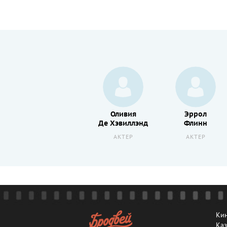
Фернан
Оливия
Эррол
Гравей
Де Хэвиллэнд
Флинн
АКТЕР
АКТЕР
АКТЕР
Кин
Каз