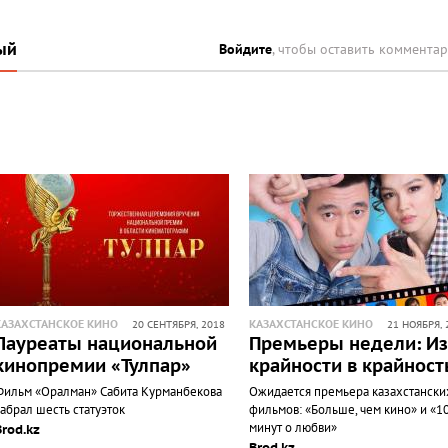
ый
Войдите
, чтобы оставить коммента
КАЗАХСТАНСКОЕ КИНО
КАЗАХСТАНСКОЕ КИНО
20 СЕНТЯБРЯ, 2018
21 НОЯБРЯ, 
Лауреаты национальной
Премьеры недели: Из
кинопремии «Тулпар»
крайности в крайност
Фильм «Оралман» Сабита Курманбекова
Ожидается премьера казахстански
абрал шесть статуэток
фильмов: «Больше, чем кино» и «1
минут о любви»
Brod.kz