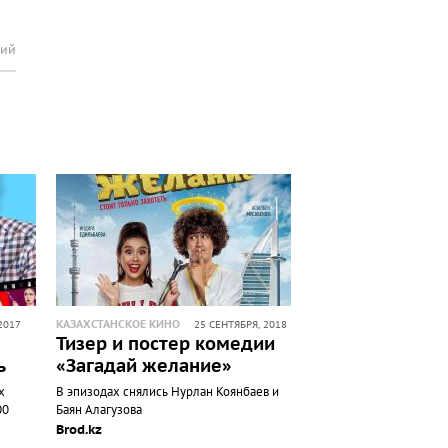
рий
КАЗАХСТАНСКОЕ КИНО
2017
25 СЕНТЯБРЯ, 2018
Тизер и постер комедии
ь
«Загадай желание»
х
В эпизодах снялись Нурлан Коянбаев и
00
Баян Алагузова
Brod.kz