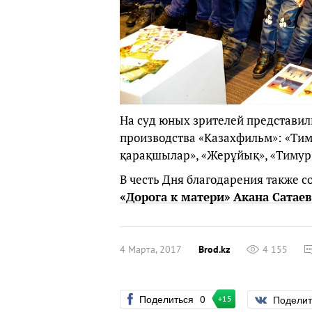
На суд юных зрителей представи
производства «Казахфильм»: «Ти
қарақшылар», «Жерұйық», «Тимур 
В честь Дня благодарения также 
«Дорога к матери»
Акана Сатаев
4 Марта, 2017
Brod.kz
4 155
Поделиться
0
Подели
+15