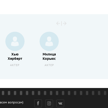
Хью
Милица
Фернан
Херберт
Корьюс
Гравей
АКТЕР
АКТЕР
АКТЕР
 всем вопросам)