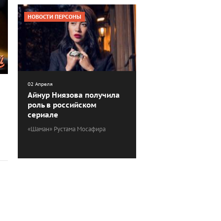
НОВОСТИ ПЕРСОНЫ
02 Апреля
Айнур Ниязова получила
роль в российском
сериале
«Шаман» Рустама Мосафира