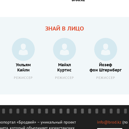
Brod.kz
ЗНАЙ В ЛИЦО
Уильям
Майкл
Йозеф
Кайли
Куртис
фон Штернберг
РЕЖИССЕР
РЕЖИССЕР
РЕЖИССЕР
опортал «Бродвей» – уникальный проект
info@brod.kz
(по
нета, который объединяет казахстанских