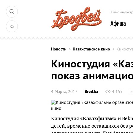
Киноиндуст
Афиша
ҚЗ
Новости
Казахстанское кино
Киносту
Киностудия «Ка
показ анимацио
4 Марта, 2017
Brod.kz
4 155
Киностудия
«Казахфильм»
и Bekm
детей, временно оставшихся без 