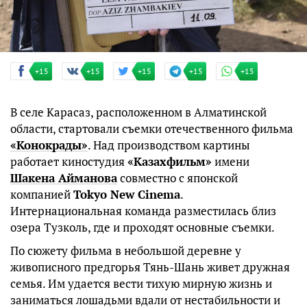
+15
+15
+15
+15
+15
В селе Карасаз, расположенном в Алматинской
области, стартовали съемки отечественного фильма
«Конокрады»
. Над производством картины
работает киностудия
«Казахфильм»
имени
Шакена Айманова
совместно с японской
компанией
Tokyo New Cinema
.
Интернациональная команда разместилась близ
озера Тузколь, где и проходят основные съемки.
По сюжету фильма в небольшой деревне у
живописного предгорья Тянь-Шань живет дружная
семья. Им удается вести тихую мирную жизнь и
заниматься лошадьми вдали от нестабильности и