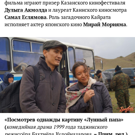
фильма играют призер Казанского кинофестиваля
Дулыга Акмолда
и лауреат Каннского киносмотра
Самал Еслямова
. Роль загадочного Кайрата
исполняет актер японского кино
Мирай Морияма
.
«Посмотрев однажды картину «Лунный папа»
(
комедийная драма 1999 года таджикского
режиссёра Бахтиёра Худойназарова
. – Прим. ред.),