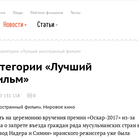
рия
Люди
Рейтинг фильмов
Тесты
Новости
Статьи
категории «Лучший иностранный фильм»
атегории «Лучший
ильм»
131 118
0
ть на церемонию вручения премии «Оскар-2017» из-за
а о запрете въезда граждан ряда мусульманских стран 
звод Надера и Симин» иранского режиссера уже была