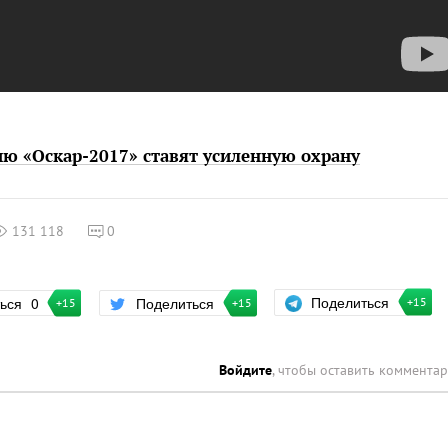
ю «Оскар-2017» ставят усиленную охрану
131 118
0
Поделиться
ться
0
Поделиться
+15
+15
+15
Войдите
, чтобы оставить коммента