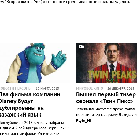
му "Вторая жизнь Уве", хотя не все представленные фильмы удалось
НОВОСТИ ПЕРСОНЫ
МИРОВОЕ КИНО
10 МАРТА, 2013
26 ДЕКАБРЯ, 2015
Два фильма компании
Вышел первый тизер
Disney будут
сериала «Твин Пикс»
дублированы на
Телеканал Showtime презентовал
казахский язык
первый тизер к сериалу Дэвида Ли
Flyin_Hi
Для дубляжа в 2013-ом году выбраны
«Одинокий рейнджер» Гора Вербински и
анимационный фильм «Университет