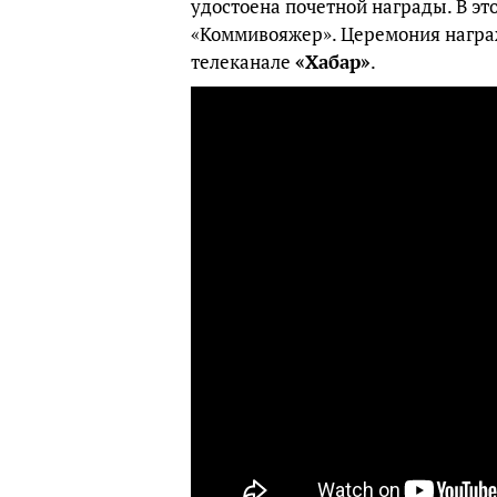
удостоена почетной награды. В эт
«Коммивояжер». Церемония награж
телеканале
«Хабар»
.