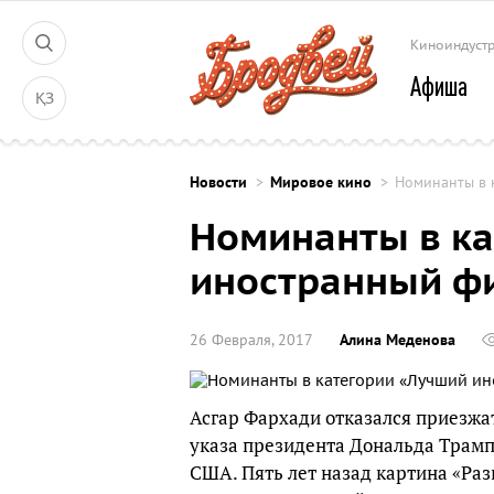
Киноиндуст
Афиша
ҚЗ
Новости
Мировое кино
Номинанты в 
Номинанты в к
иностранный ф
26 Февраля, 2017
Алина Меденова
Асгар Фархади отказался приезжа
указа президента Дональда Трамп
США. Пять лет назад картина «Ра