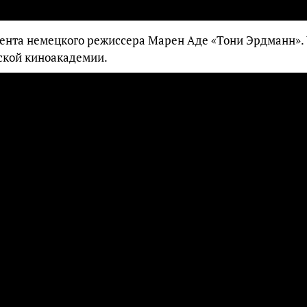
ента немецкого режиссера Марен Аде «Тони Эрдманн».
ской киноакадемии.