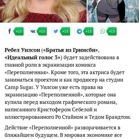
+15
+15
+15
+15
+15
Ребел Уилсон
(
«Братья из Гримсби»
,
«Идеальный голос 3»
) будет задействована в
главной роли в экранизации комикса
«Переполненная». Кроме того, эта актриса будет
заниматься проектом и как продюсер на студии
Camp Sugar. У Уилсон уже есть права на
экранизацию «Переполненной», которые она
купила перед выходом графического романа,
написанного Кристофером Себелой и
иллюстрированного Ро Стайном и Тедом Брандтом.
Действие «Переполненной» разворачивается в
ближайшем будущем. В мировая экономике все