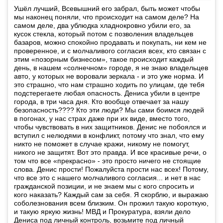
Ушёл лучший, Всевышний его забрал, быть может чтобы
мы наконец поняли, что происходит на самом деле? На
самом деле, два ублюдка хладнокровно убили его, за
кусок стекла, который потом с позволения владельцев
базаров, можно спокойно продавать и покупать, ни кем не
проверенное, и с молчаливого согласия всех, кто связан с
этим «позорным бизнесом», такое происходит каждый
день, в нашем «солнечном» городе, я не знаю владельцев
авто, у которых не воровали зеркала - и это уже норма. И
это страшно, что нам страшно ходить по улицам, где тебя
подстерегаете любая опасность. Дениса убили в центре
города, в три часа дня. Кто вообще отвечает за нашу
безопасность???? Кто эти люди? Мы сами боимся людей
в погонах, у нас страх даже при их виде, вместо того,
чтобы чувствовать в них защитников. Денис не побоялся и
вступил с нелюдями в конфликт, потому что знал, что ему
никто не поможет в случае кражи, никому не помогут,
никого не защитят. Вот это правда. И все красивые речи, о
том что все «прекрасно» - это просто ничего не стоящие
слова. Денис прости! Пожалуйста прости нас всех! Потому,
что все это с нашего молчаливого согласия... и нет в нас
гражданской позиции, и не знаем мы с кого спросить и
кого наказать? Каждый сам за себя. Я скорблю, и выражаю
соболезнования всем близким. Он прожил такую короткую,
и такую яркую жизнь! МВД и Прокуратура, взяли дело
Дениса под личный контроль, возьмите под личный