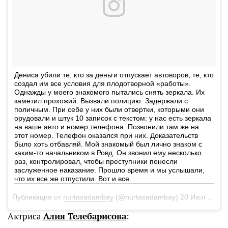
Дениса убили те, кто за деньги отпускает автоворов, те, кто
создал им все условия для плодотворной «работы».
Однажды у моего знакомого пытались снять зеркала. Их
заметил прохожий. Вызвали полицию. Задержали с
поличным. При себе у них были отвертки, которыми они
орудовали и штук 10 записок с текстом: у нас есть зеркала
на ваше авто и номер телефона. Позвонили там же на
этот номер. Телефон оказался при них. Доказательств
было хоть отбавляй. Мой знакомый был лично знаком с
каким-то начальником в Ровд. Он звонил ему несколько
раз, контролировал, чтобы преступники понесли
заслуженное наказание. Прошло время и мы услышали,
что их все же отпустили. Вот и все.
Публикация от
nurtasadambay
(@nurtasadambay)
20 Июл 2018 в 1:39 PDT
Актриса
Алия Телебарисова
: