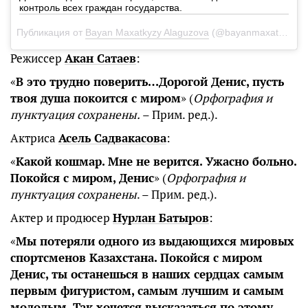
контроль всех граждан государства.
Публикация от
Bayan Maxatkyzy Alaguzova
(@bayanmaxatkyzy)
Режиссер
Акан Сатаев
:
«
В это трудно поверить…Дорогой Денис, пусть
твоя душа покоится с миром
» (
Орфография и
пунктуация сохранены.
– Прим. ред.).
Актриса
Асель Садвакасова
:
«
Какой кошмар. Мне не верится. Ужасно больно.
Покойся с миром, Денис
» (
Орфография и
пунктуация сохранены
. – Прим. ред.).
Актер и продюсер
Нурлан Батыров
:
«
Мы потеряли одного из выдающихся мировых
спортсменов Казахстана. Покойся с миром
Денис, ты останешься в наших сердцах самым
первым фигуристом, самым лучшим и самым
молодым. Так хочется высказаться по этому