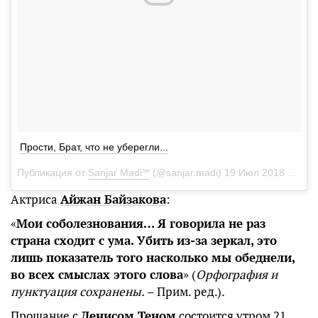
Прости, Брат, что не уберегли...
Публикация от
Sanjar Madi℠
(@sanjar.madi)
19 Июл 2018 в 6:57 PDT
Актриса
Айжан Байзакова
:
«
Мои соболезнования… Я говорила не раз
страна сходит с ума. Убить из-за зеркал, это
лишь показатель того насколько мы обеднели,
во всех смыслах этого слова
» (
Орфография и
пунктуация сохранены.
– Прим. ред.).
Прощание с
Денисом Теном
состоится утром 21