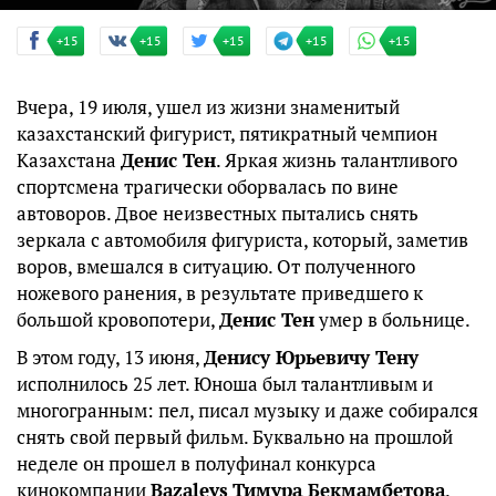
+15
+15
+15
+15
+15
Вчера, 19 июля, ушел из жизни знаменитый
казахстанский фигурист, пятикратный чемпион
Казахстана
Денис Тен
. Яркая жизнь талантливого
спортсмена трагически оборвалась по вине
автоворов. Двое неизвестных пытались снять
зеркала с автомобиля фигуриста, который, заметив
воров, вмешался в ситуацию. От полученного
ножевого ранения, в результате приведшего к
большой кровопотери,
Денис Тен
умер в больнице.
В этом году, 13 июня,
Денису Юрьевичу Тену
исполнилось 25 лет. Юноша был талантливым и
многогранным: пел, писал музыку и даже собирался
снять свой первый фильм. Буквально на прошлой
неделе он прошел в полуфинал конкурса
кинокомпании
Bazalevs
Тимура Бекмамбетова
.