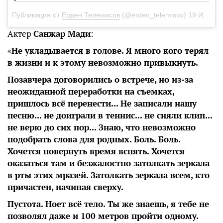
Публикация от
Ерден Телемисов
(@erden_telemisov)
19 Июл 2018 в 5:27 PDT
Актер
Санжар Мади
:
«
Не укладывается в голове. Я много кого терял
в жизни и к этому невозможно привыкнуть.
Позавчера договорились о встрече, но из-за
неожиданной переработки на съемках,
пришлось всё перенести... Не записали нашу
песню... не доиграли в теннис... не сняли клип...
не верю до сих пор... Знаю, что невозможно
подобрать слова для родных. Боль. Боль.
Хочется повернуть время вспять. Хочется
оказаться там и безжалостно затолкать зеркала
в рты этих мразей. Затолкать зеркала всем, кто
причастен, начиная сверху.
Пустота. Ноет всё тело. Ты же знаешь, я тебе не
позволял даже и 100 метров пройти одному.