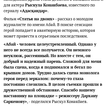
для актера
Рыскула Конакбаева
, известного по
сериалу
«Адасқандар»
.
Фильм
«Статья на двоих»
- рассказ о молодом
журналисте по имени Абай. В поиске сенсации
герой попадает в авантюрную историю, которая
может привести к серьезным последствиям.
«Абай - человек целеустремленный. Однако у
него не всегда все получается. Он немного
неуклюж, рассеянный. Но вместе с тем, он
добрый и надежный парень. Сложной для меня
была сцена, когда я поднимался и бегал по
крышам домов. Трудно далась сцена монолога
героя перед зеркалом: почему-то глаза
постоянно слезились. В целом съемки прошли в
дружественной обстановке. Спасибо нашему
наставнику на площадке – режиссеру Дархану
Саркенову»
, - поделился Рыскул Конакбаев.