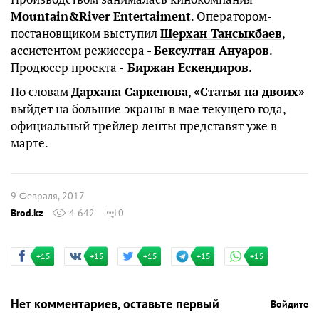
Mountain&River Entertaiment
. Оператором-
постановщиком выступил
Шерхан Тансыкбаев
,
ассистентом режиссера -
Бексултан Ануаров
.
Продюсер проекта -
Биржан Ескендиров
.
По словам
Дархана Саркенова
,
«Статья на двоих»
выйдет на большие экраны в мае текущего года,
официальный трейлер ленты представят уже в
марте.
9 Февраля, 2017
Brod.kz
4 642
0
+15
+15
+15
+15
+15
Нет комментариев, оставьте первый
Войдите