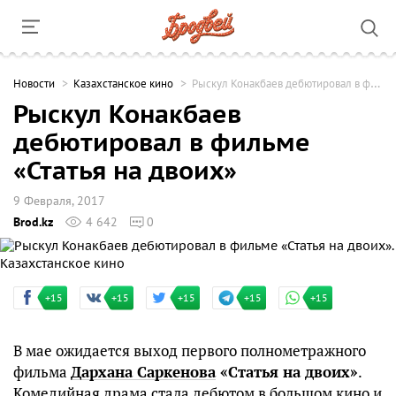
Новости
Казахстанское кино
Рыскул Конакбаев дебютировал в фильме «Статья на двоих»
Рыскул Конакбаев
дебютировал в фильме
«Статья на двоих»
9 Февраля, 2017
Brod.kz
4 642
0
+15
+15
+15
+15
+15
В мае ожидается выход первого полнометражного
фильма
Дархана Саркенова
«Статья на двоих»
.
Комедийная драма стала дебютом в большом кино и