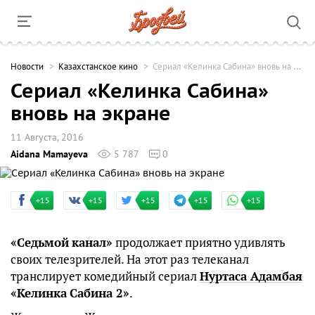
Новости
Казахстанское кино
Сериал «Келинка Сабина» вновь на экране
Сериал «Келинка Сабина»
вновь на экране
11 Августа, 2016
Aidana Mamayeva
5 787
0
+15
+15
+15
+15
+15
«Седьмой
канал»
продолжает приятно удивлять
своих телезрителей. На этот раз телеканал
транслирует комедийный сериал
Нуртаса
Адамбая
«Келинка
Сабина
2
»
.