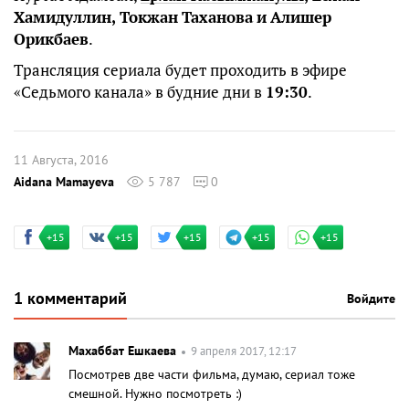
Хамидуллин
,
Токжан
Таханова
и
Алишер
Орикбаев
.
Трансляция сериала будет проходить в эфире
«Седьмого канала» в будние дни в
19:30
.
11 Августа, 2016
Aidana Mamayeva
5 787
0
+15
+15
+15
+15
+15
1 комментарий
Войдите
Махаббат Ешкаева
9 апреля 2017, 12:17
Посмотрев две части фильма, думаю, сериал тоже
смешной. Нужно посмотреть :)