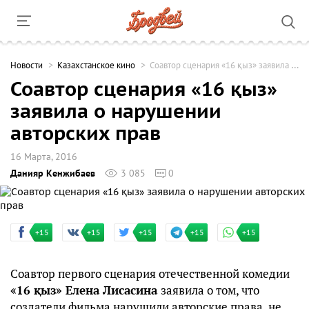
Новости
Казахстанское кино
Соавтор сценария «16 қыз» заявила о нарушении авторских прав
Соавтор сценария «16 қыз»
заявила о нарушении
авторских прав
16 Марта, 2016
Данияр Кенжибаев
3 085
0
+15
+15
+15
+15
+15
Соавтор первого сценария отечественной комедии
«16 қыз» Елена Лисасина
заявила о том, что
создатели фильма нарушили авторские права, не