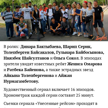
В ролях:
Динара Бактыбаева
,
Шарип Серик
,
Толепберген Байсакалов
, Гульнара Байбосынова,
Ниязбек Шайсултанов
и
Ольга Сокол
. В эпизодах
зрители увидят известных ребят
Жениса Омарова
и
Ратбека Байенова,
а также эстрадных звезд
Айкына Толепбергенова
и
Айжан
Нурмагамбетову.
Художественный сериал включает 16 эпизодов.
Хронометраж каждой серии составит 25 минут.
Съемки сериала «Унесенные рейсом» проходят в