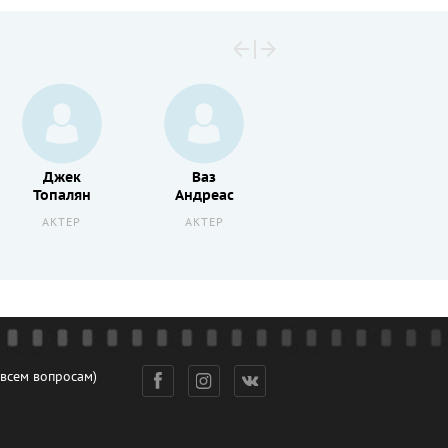
Джек
Ваз
Кристобаль
Топалян
Андреас
Крузен
АКТЕР
АКТЕР
РЕЖИССЕР
 всем вопросам)