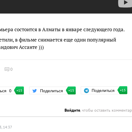
мьера состоится в Алматы в январе следующего года.
аметили, в фильме снимается еще один популярный
ндович Ассанте )))
0
Поделиться
ться
0
Поделиться
+15
+15
+15
Войдите
, чтобы оставить коммента
3, 14:37