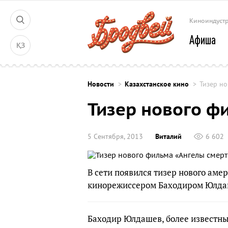
Киноиндуст
Афиша
ҚЗ
Новости
Казахстанское кино
Тизер но
Тизер нового ф
5 Сентября, 2013
Виталий
6 602
В сети появился тизер нового аме
кинорежиссером Баходиром Юлд
Баходир Юлдашев, более известны