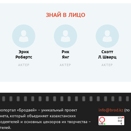
ЗНАЙ В ЛИЦО
Эрик
Рик
Скотт
Робертс
Янг
Л. Шварц
АКТЕР
АКТЕР
АКТЕР
опортал «Бродвей» – уникальный проект
info@brod.kz
(по
нета, который объединяет казахстанских
одеятелей и основных цензоров их творчества –
телей.