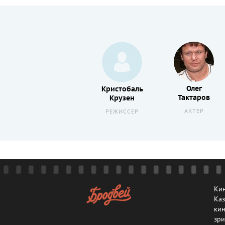
Олег
Ваз
Кристобаль
Тактаров
Андреас
Крузен
АКТЕР
АКТЕР
РЕЖИССЕР
Кин
Каз
кин
зри