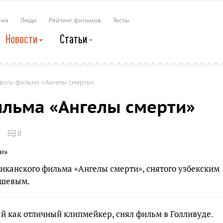
рия
Люди
Рейтинг фильмов
Тесты
Новости
Статьи
вого фильма «Ангелы смерти»
ильма «Ангелы смерти»
0
риканского фильма «Ангелы смерти», снятого узбекским
ашевым.
й как отличный клипмейкер, снял фильм в Голливуде.