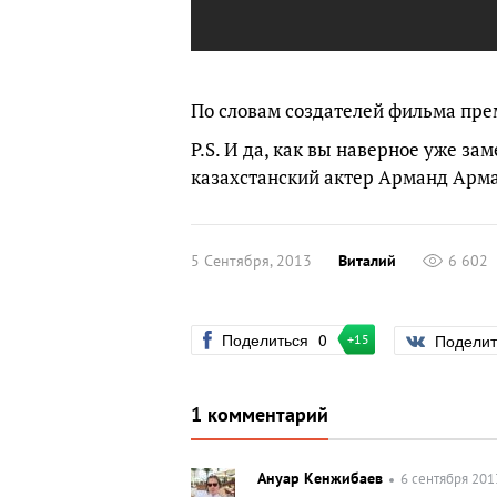
По словам создателей фильма пре
P.S. И да, как вы наверное уже з
казахстанский актер Арманд Арма
5 Сентября, 2013
Виталий
6 602
Поделиться
0
Подели
+15
1 комментарий
Ануар Кенжибаев
6 сентября 201