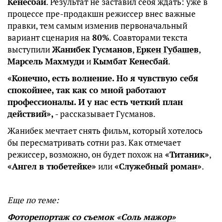
Кенесбай
. Результат не заставил себя ждать: уже в
процессе пре-продакшн режиссер внес важные
правки, тем самым изменив первоначальный
вариант сценария на
80%
. Соавторами текста
выступили
Жанибек Гусманов
,
Еркен Губашев
,
Марсель Махмуди
и
Кымбат Кенесбай
.
«Конечно, есть волнение. Но я чувствую себя
спокойнее, так как со мной работают
профессионалы. И у нас есть четкий план
действий»,
- рассказывает Гусманов.
Жанибек мечтает снять фильм, который хотелось
бы пересматривать сотни раз. Как отмечает
режиссер, возможно, он будет похож на
«Титаник»
,
«Ангел в тюбетейке»
или
«Служебный роман»
.
Еще по теме:
Фоторепортаж со съемок «Соль мажор»