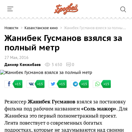
Новости
Казахстанское кино
Жанибек Гусманов взялся за полный метр
Жанибек Гусманов взялся за
полный метр
27 Мая, 2016
Данияр Кенжибаев
3 650
0
+15
+15
+15
+15
+15
Режиссер
Жанибек Гусманов
взялся за постановку
фильма под рабочим названием
«Соль мажор»
. Для
Жанибека это первый полнометражный проект.
Лента повествует о современных богатых
подростках, которые не задумываются над своими