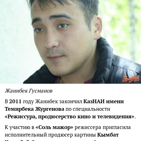
Жанибек Гусманов
В
2011
году Жанибек закончил
КазНАИ имени
Темирбека Жургенова
по специальности
«Режиссура, продюсерство кино и телевидения»
.
К участию в
«Соль мажор»
режиссера пригласила
исполнительный продюсер картины
Кымбат