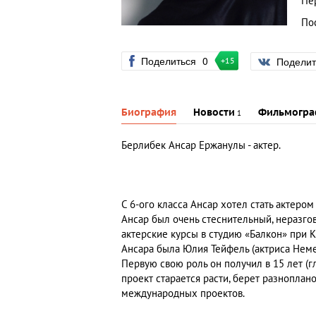
Пе
По
Поделиться
0
Подели
+15
Биография
Новости
Фильмогра
1
Берлибек Ансар Ержанулы - актер.
С 6-ого класса Ансар хотел стать актеро
Ансар был очень стеснительный, неразгов
актерские курсы в студию «Балкон» при 
Ансара была Юлия Тейфель (актриса Немец
Первую свою роль он получил в 15 лет (гл
проект старается расти, берет разноплан
международных проектов.