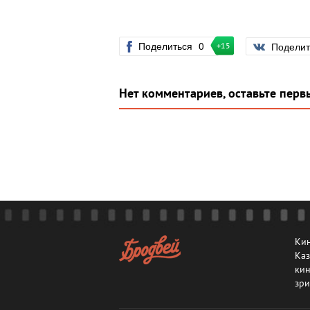
Поделиться
0
Подели
+15
Нет комментариев, оставьте перв
Кин
Каз
кин
зри