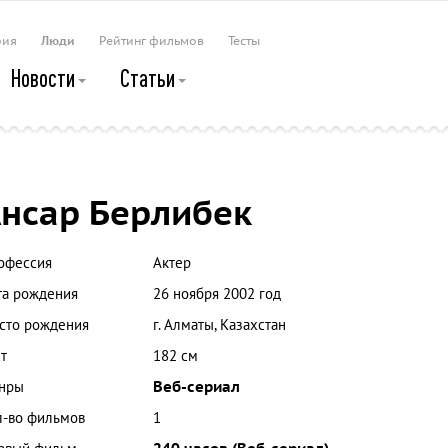
рия
Люди
Рейтинг фильмов
Тесты
Новости
Статьи
нсар Берлибек
офессия
Актер
та рождения
26 ноября 2002 год
сто рождения
г. Алматы, Казахстан
т
182 см
нры
Веб-сериал
л-во фильмов
1