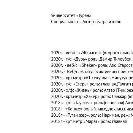
Университет «Туран»
Специальность: Актер театра и кино
2020г. - веб/с: «240 часов» (второго плана
2020г. - т/с: «Дурь» роль: Дамир Тилеубек
2020г. - веб/с: «Sheker» роль: Азо С
2020г. - Веб/с: «Статус в активном поиске
2020г. - крт.метр «61 секунда в минуту» ро
2020г. - т/с: «Егерь» роль: главная,(Талга
2020г. - х/ф: «Жизнь» роль: Агзар IT-ик,р
2020г. - крт.метр «Хакер» роль: Санжар (в
2018г. - т/с: «Тауекел» роль:(основная) А
2018г - «Кенже» роль (глав.одноклассника
2018г - «Туган жер», роль: Нариман, реж
2018г - крт.метр «Марат» роль: главная