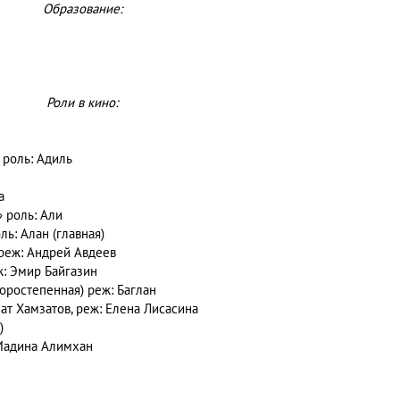
Образование:
Роли в кино:
) роль: Адиль
тароста
» роль: Али
ль: Алан (главная)
т) реж: Андрей Авдеев
еж: Эмир Байгазин
торостепенная) реж: Баглан
лмат Хамзатов, реж: Елена Лисасина
)
: Мадина Алимхан