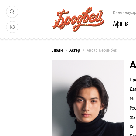
Киноиндуст
Афиша
ҚЗ
Люди
Актер
Ансар Берлибек
А
Пр
Да
Ме
Рос
Жа
Ко