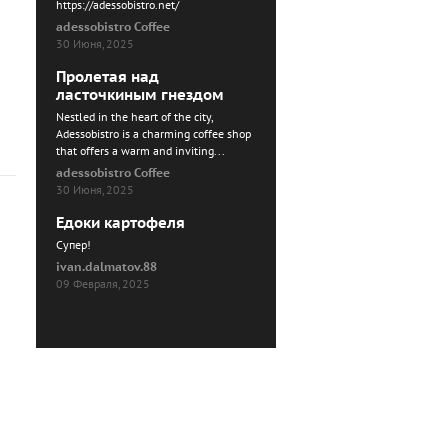
https://adessobistro.net/
adessobistro Coffee
30 Июня, 2025
Пролетая над
ласточкиным гнездом
Nestled in the heart of the city,
Adessobistro is a charming coffee shop
that offers a warm and inviting...
adessobistro Coffee
30 Июня, 2025
Едоки картофеля
Cупер!
ivan.dalmatov.88
09 Февраля, 2025