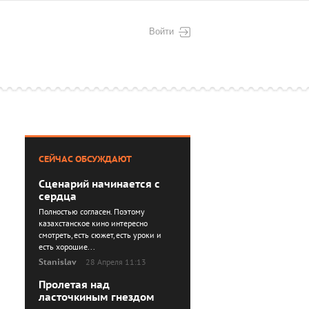
Войти
СЕЙЧАС ОБСУЖДАЮТ
Сценарий начинается с
сердца
Полностью согласен. Поэтому
казахстанское кино интересно
смотреть, есть сюжет, есть уроки и
есть хорошие...
Stanislav
28 Апреля 11:13
Пролетая над
ласточкиным гнездом