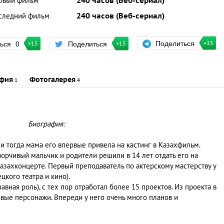
рвый фильм
240 часов (Веб-сериал)
следний фильм
240 часов (Веб-сериал)
Поделиться
ться
0
Поделиться
+15
+15
+15
фия
Фотогалерея
1
4
Биография:
м и тогда мама его впервые привела на кастинг в Казахфильм.
орчивый мальчик и родители решили в 14 лет отдать его на
Казахконцерте. Первый преподаватель по актерскому мастерству у
кого театра и кино).
авная роль), с тех пор отработал более 15 проектов. Из проекта в
овые персонажи. Впереди у него очень много планов и