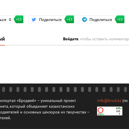
Поделиться
ться
0
Поделиться
+15
+15
+15
ый
Войдите
, чтобы оставить коммента
опортал «Бродвей» – уникальный проект
info@brod.kz
(по
нета, который объединяет казахстанских
одеятелей и основных цензоров их творчества –
телей.