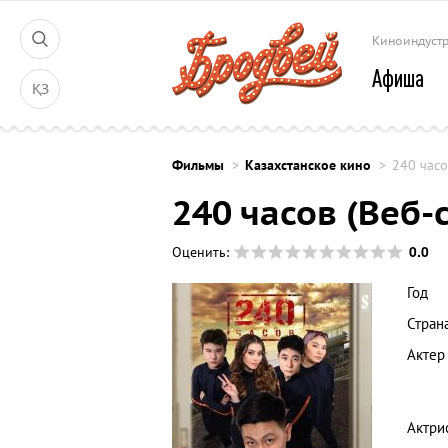
Киноиндуст
Афиша
ҚЗ
Фильмы
Казахстанское кино
240 часо
240 часов (Веб-
0.0
Оценить:
Год
Стран
Актер
Актри