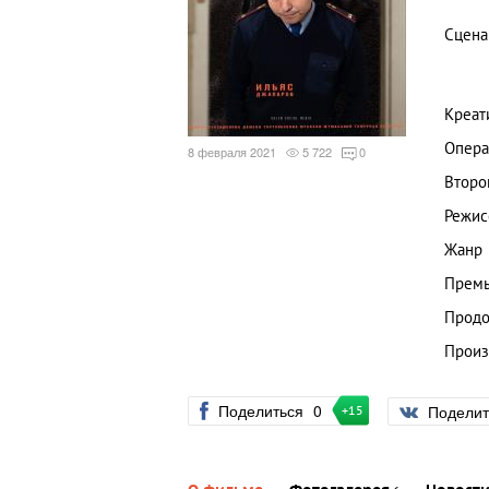
Сцена
Креат
Опера
8 февраля 2021
5 722
0
Второ
Режис
Жанр
Премь
Продо
Произ
Поделиться
0
Подели
+15