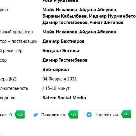
Роза Мукатаева
рист
Майя Искакова
,
Айдана Абеуова
,
Биржан Кабылбаев
,
Мадияр Нурманбето
Дамир Тастембеков
,
Ринат Шигапов
ивный продюсер
Майя Искакова
,
Айдана Абеуова
тор – постановщик
Данияр Бахтияров
й режиссёр
Богдана Энгельс
сер
Дамир Тастембеков
Веб-сериал
ера (KZ)
04 Февраля 2021
лжительность
/ 15-18 минут
водство
Salem Social Media
Поделиться
ться
0
Поделиться
+15
+15
+15