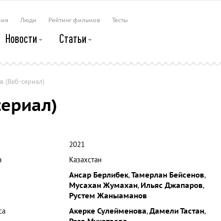
рия
Люди
Рейтинг фильмов
Тесты
Новости
Статьи
в (Веб-сериал)
сериал)
2021
а
Казахстан
Ансар Берлибек
,
Тамерлан Бейсенов
,
Мусахан Жумахан
,
Ильяс Джапаров
,
Рустем Жаныаманов
са
Акерке Сулейменова
,
Дамели Тастан
,