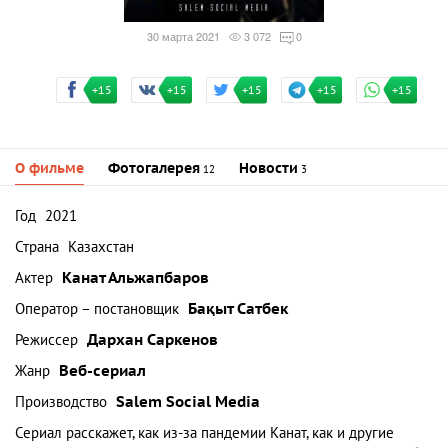
30 марта 2021
3 072
0
+15
+15
+15
+15
+15
О фильме
Фотогалерея
Новости
12
3
Год
2021
Страна
Казахстан
Актер
Канат Альжапбаров
Оператор – постановщик
Бақыт Сатбек
Режиссер
Дархан Саркенов
Жанр
Веб-сериал
Производство
Salem Social Media
Сериал расскажет, как из-за пандемии Канат, как и другие