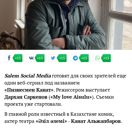
+15
+15
+15
+15
+15
Salem Social Media
готовят для своих зрителей еще
один веб-сериал под названием
«Пизнесмен Канат»
. Режиссером выступает
Дархан Саркенов
(
«My love Aisulu»
). Съемки
проекта уже стартовали.
В главной роли известный в Казахстане комик,
актер театра
«Әзіл әлемі»
-
Канат Альжапбаров
.