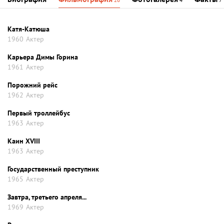
26
4
7
Катя-Катюша
1960
Актер
Карьера Димы Горина
1961
Актер
Порожний рейс
1962
Актер
Первый троллейбус
1963
Актер
Каин XVIII
1963
Актер
Государственный преступник
1965
Актер
Завтра, третьего апреля...
1969
Актер