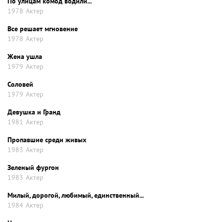
По улицам комод водили...
1978
Актер
Все решает мгновение
1978
Актер
Жена ушла
1979
Актер
Соловей
1979
Актер
Девушка и Гранд
1981
Актер
Пропавшие среди живых
1983
Актер
Зеленый фургон
1983
Актер
Милый, дорогой, любимый, единственный...
1984
Актер