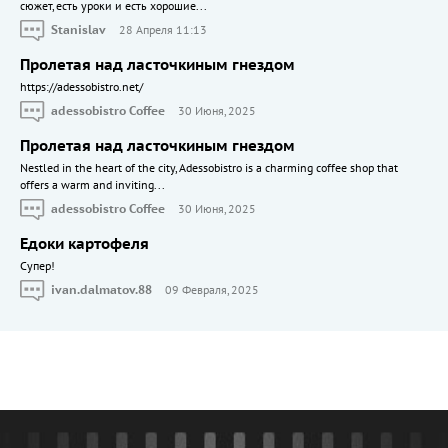
сюжет, есть уроки и есть хорошие...
Stanislav
28 Апреля 11:13
Пролетая над ласточкиным гнездом
https://adessobistro.net/
adessobistro Coffee
30 Июня, 2025
Пролетая над ласточкиным гнездом
Nestled in the heart of the city, Adessobistro is a charming coffee shop that
offers a warm and inviting...
adessobistro Coffee
30 Июня, 2025
Едоки картофеля
Cупер!
ivan.dalmatov.88
09 Февраля, 2025