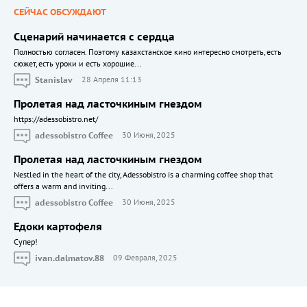
СЕЙЧАС ОБСУЖДАЮТ
Сценарий начинается с сердца
Полностью согласен. Поэтому казахстанское кино интересно смотреть, есть
сюжет, есть уроки и есть хорошие...
Stanislav
28 Апреля 11:13
Пролетая над ласточкиным гнездом
https://adessobistro.net/
adessobistro Coffee
30 Июня, 2025
Пролетая над ласточкиным гнездом
Nestled in the heart of the city, Adessobistro is a charming coffee shop that
offers a warm and inviting...
adessobistro Coffee
30 Июня, 2025
Едоки картофеля
Cупер!
ivan.dalmatov.88
09 Февраля, 2025