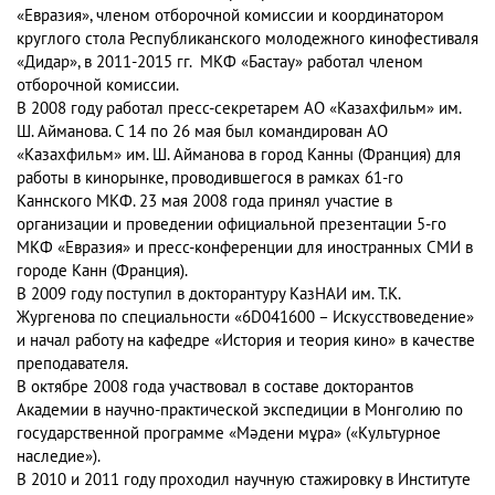
«Евразия», членом отборочной комиссии и координатором
круглого стола Республиканского молодежного кинофестиваля
«Дидар», в 2011-2015 гг. МКФ «Бастау» работал членом
отборочной комиссии.
В 2008 году работал пресс-секретарем АО «Казахфильм» им.
Ш. Айманова. С 14 по 26 мая был командирован АО
«Казахфильм» им. Ш. Айманова в город Канны (Франция) для
работы в кинорынке, проводившегося в рамках 61-го
Каннского МКФ. 23 мая 2008 года принял участие в
организации и проведении официальной презентации 5-го
МКФ «Евразия» и пресс-конференции для иностранных СМИ в
городе Канн (Франция).
В 2009 году поступил в докторантуру КазНАИ им. Т.К.
Жургенова по специальности «6D041600 – Искусствоведение»
и начал работу на кафедре «История и теория кино» в качестве
преподавателя.
В октябре 2008 года участвовал в составе докторантов
Академии в научно-практической экспедиции в Монголию по
государственной программе «Мәдени мұра» («Культурное
наследие»).
В 2010 и 2011 году проходил научную стажировку в Институте