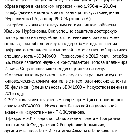
защитил диссертацию на тему: «Эволюция и трансформация
образа героя в казахском игровом кино (1930-е – 2010-е
годы)» (научные консультанты: кандидат искусствоведения
Мурсалимова Г.А., доктор PhD Мартонова А.).
Ногербек Б.Б. является научным консультантом Тойбаевы
Жадыры Нурбековны. Она успешно защитила докторскую
диссертацию на тему: «Сандық телевизияны әлемдік және
отандық тәжірибеде игеру тәсілдері» («Методы освоения
цифрового телевидения в мировой и отечественной практике»,
специальность «6D040600 – Режиссура») в 2013 году. Ногербек
Б.Б. также является научным консультантом Попова Владимира
Ильича. Он успешно защитил диссертацию на тему:
«Современные выразительные средства экранных искусств:
киноведческие, коммуникативные и технологические аспекты
3D фильмов» (специальность 6D041600 – Искусствоведение) в
2015 году.
С 2015 года является ученым секретарем Диссертационного
совета «6D040000 – Искусство» Казахской национальной
академии искусств имени Т.К. Жургенова.
В феврале 2017 года стал обладателем гранта «Программа
посетителей Федеративной Республики Германия»,
организованного Гете-Институтом Алматы и Генеральным