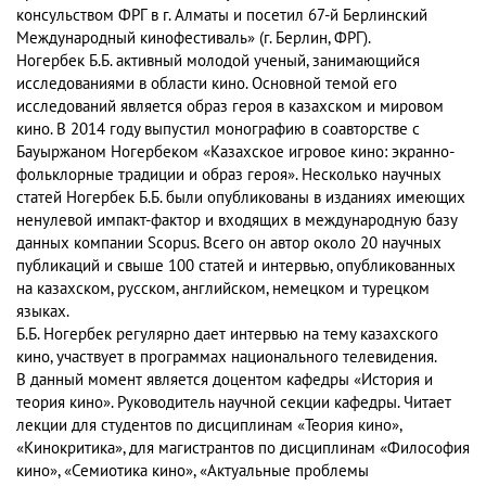
консульством ФРГ в г. Алматы и посетил 67-й Берлинский
Международный кинофестиваль» (г. Берлин, ФРГ).
Ногербек Б.Б. активный молодой ученый, занимающийся
исследованиями в области кино. Основной темой его
исследований является образ героя в казахском и мировом
кино. В 2014 году выпустил монографию в соавторстве с
Бауыржаном Ногербеком «Казахское игровое кино: экранно-
фольклорные традиции и образ героя». Несколько научных
статей Ногербек Б.Б. были опубликованы в изданиях имеющих
ненулевой импакт-фактор и входящих в международную базу
данных компании Scopus. Всего он автор около 20 научных
публикаций и свыше 100 статей и интервью, опубликованных
на казахском, русском, английском, немецком и турецком
языках.
Б.Б. Ногербек регулярно дает интервью на тему казахского
кино, участвует в программах национального телевидения.
В данный момент является доцентом кафедры «История и
теория кино». Руководитель научной секции кафедры. Читает
лекции для студентов по дисциплинам «Теория кино»,
«Кинокритика», для магистрантов по дисциплинам «Философия
кино», «Семиотика кино», «Актуальные проблемы