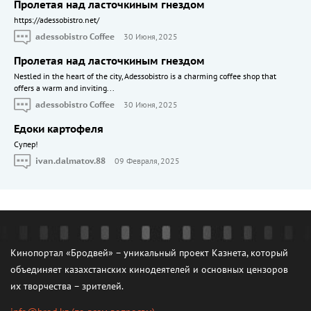
Пролетая над ласточкиным гнездом
https://adessobistro.net/
adessobistro Coffee
30 Июня, 2025
Пролетая над ласточкиным гнездом
Nestled in the heart of the city, Adessobistro is a charming coffee shop that
offers a warm and inviting...
adessobistro Coffee
30 Июня, 2025
Едоки картофеля
Cупер!
ivan.dalmatov.88
09 Февраля, 2025
Кинопортал «Бродвей» – уникальный проект Казнета, который
объединяет казахстанских кинодеятелей и основных цензоров
их творчества – зрителей.