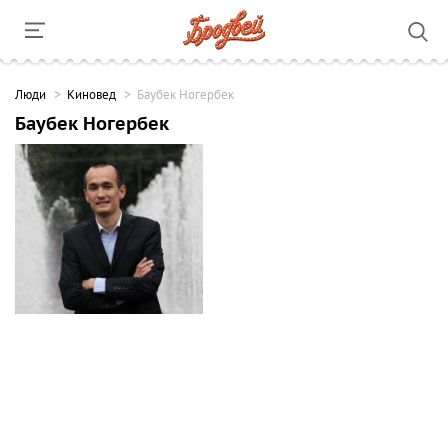
Люди
Киновед
Баубек Ногербек
Баубек Ногербек