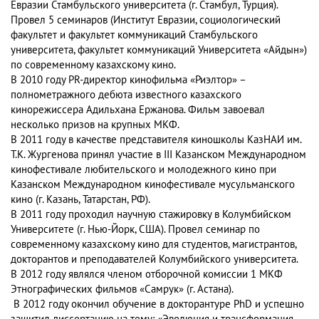
Евразии Стамбульского университета (г. Стамбул, Турция).
Провел 5 семинаров (Институт Евразии, социологический
факультет и факультет коммуникаций Стамбульского
университета, факультет коммуникаций Университета «Айдын»)
по современному казахскому кино.
В 2010 году PR-директор кинофильма «Риэлтор» –
полнометражного дебюта известного казахского
кинорежиссера Адильхана Ержанова. Фильм завоевал
несколько призов на крупных МКФ.
В 2011 году в качестве представителя киношколы КазНАИ им.
Т.К. Жургенова принял участие в III Казанском Международном
кинофестивале любительского и молодежного кино при
Казанском Международном кинофестивале мусульманского
кино (г. Казань, Татарстан, РФ).
В 2011 году проходил научную стажировку в Колумбийском
Университете (г. Нью-Йорк, США). Провел семинар по
современному казахскому кино для студентов, магистрантов,
докторантов и преподавателей Колумбийского университета.
В 2012 году являлся членом отборочной комиссии 1 МКФ
Этнографических фильмов «Самрук» (г. Астана).
В 2012 году окончил обучение в докторантуре PhD и успешно