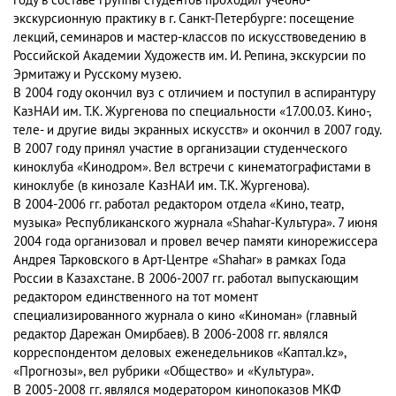
году в составе группы студентов проходил учебно-
экскурсионную практику в г. Санкт-Петербурге: посещение
лекций, семинаров и мастер-классов по искусствоведению в
Российской Академии Художеств им. И. Репина, экскурсии по
Эрмитажу и Русскому музею.
В 2004 году окончил вуз с отличием и поступил в аспирантуру
КазНАИ им. Т.К. Жургенова по специальности «17.00.03. Кино-,
теле- и другие виды экранных искусств» и окончил в 2007 году.
В 2007 году принял участие в организации студенческого
киноклуба «Кинодром». Вел встречи с кинематографистами в
киноклубе (в кинозале КазНАИ им. Т.К. Жургенова).
В 2004-2006 гг. работал редактором отдела «Кино, театр,
музыка» Республиканского журнала «Shahar-Культура». 7 июня
2004 года организовал и провел вечер памяти кинорежиссера
Андрея Тарковского в Арт-Центре «Shahar» в рамках Года
России в Казахстане. В 2006-2007 гг. работал выпускающим
редактором единственного на тот момент
специализированного журнала о кино «Киноман» (главный
редактор Дарежан Омирбаев). В 2006-2008 гг. являлся
корреспондентом деловых еженедельников «Каптал.kz»,
«Прогнозы», вел рубрики «Общество» и «Культура».
В 2005-2008 гг. являлся модератором кинопоказов МКФ