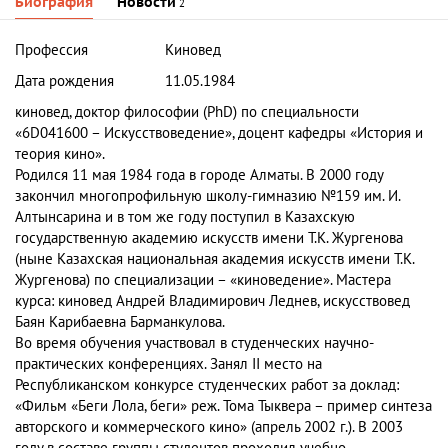
Биография
Новости
2
Профессия
Киновед
Дата рождения
11.05.1984
киновед, доктор философии (PhD) по специальности
«6D041600 – Искусствоведение», доцент кафедры «История и
теория кино».
Родился 11 мая 1984 года в городе Алматы. В 2000 году
закончил многопрофильную школу-гимназию №159 им. И.
Алтынсарина и в том же году поступил в Казахскую
государственную академию искусств имени Т.К. Жургенова
(ныне Казахская национальная академия искусств имени Т.К.
Жургенова) по специализации – «киноведение». Мастера
курса: киновед Андрей Владимирович Леднев, искусствовед
Баян Карибаевна Барманкулова.
Во время обучения участвовал в студенческих научно-
практических конференциях. Занял II место на
Республиканском конкурсе студенческих работ за доклад:
«Фильм «Беги Лола, беги» реж. Тома Тыквера – пример синтеза
авторского и коммерческого кино» (апрель 2002 г.). В 2003