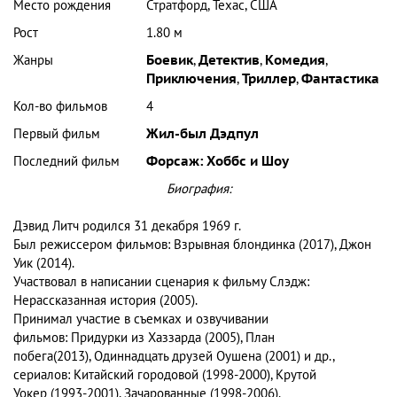
Место рождения
Стратфорд, Техас, США
Рост
1.80 м
Жанры
Боевик
,
Детектив
,
Комедия
,
Приключения
,
Триллер
,
Фантастика
Кол-во фильмов
4
Первый фильм
Жил-был Дэдпул
Последний фильм
Форсаж: Хоббс и Шоу
Биография:
Дэвид Литч родился 31 декабря 1969 г.
Был режиссером фильмов: Взрывная блондинка (2017), Джон
Уик (2014).
Участвовал в написании сценария к фильму Слэдж:
Нерассказанная история (2005).
Принимал участие в съемках и озвучивании
фильмов: Придурки из Хаззарда (2005), План
побега(2013), Одиннадцать друзей Оушена (2001) и др.,
сериалов: Китайский городовой (1998-2000), Крутой
Уокер (1993-2001), Зачарованные (1998-2006).