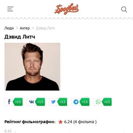
Люди
Актер
Дэвид Литч
Дэвид Литч
+15
+15
+15
+15
+15
Рейтинг фильмографии:
6.24 (4 фильма )