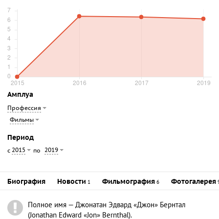
Амплуа
Профессия
Фильмы
Период
2015
2019
с
по
Биография
Новости
Фильмография
Фотогалерея
1
6
Полное имя — Джонатан Эдвард «Джон» Бернтал
(Jonathan Edward «Jon» Bernthal).