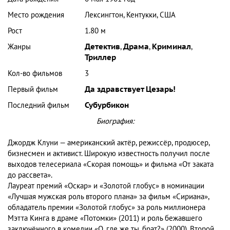
Место рождения
Лексингтон, Кентукки, США
Рост
1.80 м
Жанры
Детектив
,
Драма
,
Криминал
,
Триллер
Кол-во фильмов
3
Первый фильм
Да здравствует Цезарь!
Последний фильм
Субурбикон
Биография:
Джордж Клуни — американский актёр, режиссёр, продюсер,
бизнесмен и активист. Широкую известность получил после
выходов телесериала «Скорая помощь» и фильма «От заката
до рассвета».
Лауреат премий «Оскар» и «Золотой глобус» в номинации
«Лучшая мужская роль второго плана» за фильм «Сириана»,
обладатель премии «Золотой глобус» за роль миллионера
Мэтта Кинга в драме «Потомки» (2011) и роль бежавшего
заключённого в комедии «О, где же ты, брат?» (2000). Второй