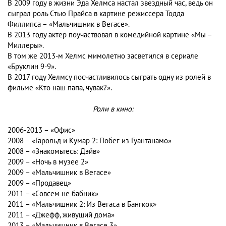
В 2009 году в жизни Эда Хелмса настал звездный час, ведь он
сыграл роль Стью Прайса в картине режиссера Тодда
Филлипса – «Мальчишник в Вегасе».
В 2013 году актер поучаствовал в комедийной картине «Мы –
Миллеры».
В том же 2013-м Хелмс мимолетно засветился в сериале
«Бруклин 9-9».
В 2017 году Хелмсу посчастливилось сыграть одну из ролей в
фильме «Кто наш папа, чувак?».
Роли в кино:
2006-2013 – «Офис»
2008 – «Гарольд и Кумар 2: Побег из Гуантанамо»
2008 – «Знакомьтесь: Дэйв»
2009 – «Ночь в музее 2»
2009 – «Мальчишник в Вегасе»
2009 – «Продавец»
2011 – «Совсем не бабник»
2011 – «Мальчишник 2: Из Вегаса в Бангкок»
2011 – «Джефф, живущий дома»
2013 – «Мальчишник в Вегасе 3»