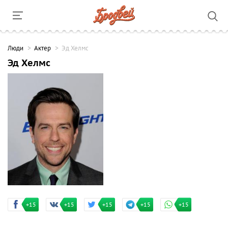
Люди
Актер
Эд Хелмс
Эд Хелмс
+15
+15
+15
+15
+15