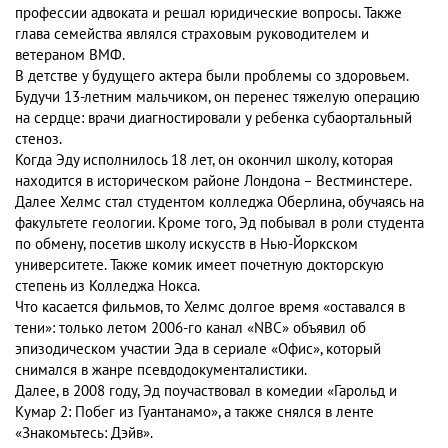
профессии адвоката и решал юридические вопросы. Также
глава семейства являлся страховым руководителем и
ветераном ВМФ.
В детстве у будущего актера были проблемы со здоровьем.
Будучи 13-летним мальчиком, он перенес тяжелую операцию
на сердце: врачи диагностировали у ребенка субаортальный
стеноз.
Когда Эду исполнилось 18 лет, он окончил школу, которая
находится в историческом районе Лондона – Вестминстере.
Далее Хелмс стал студентом колледжа Оберлина, обучаясь на
факультете геологии. Кроме того, Эд побывал в роли студента
по обмену, посетив школу искусств в Нью-Йоркском
университете. Также комик имеет почетную докторскую
степень из Колледжа Нокса.
Что касается фильмов, то Хелмс долгое время «оставался в
тени»: только летом 2006-го канал «NBC» объявил об
эпизодическом участии Эда в сериале «Офис», который
снимался в жанре псевдодокументалистики.
Далее, в 2008 году, Эд поучаствовал в комедии «Гарольд и
Кумар 2: Побег из Гуантанамо», а также снялся в ленте
«Знакомьтесь: Дэйв».