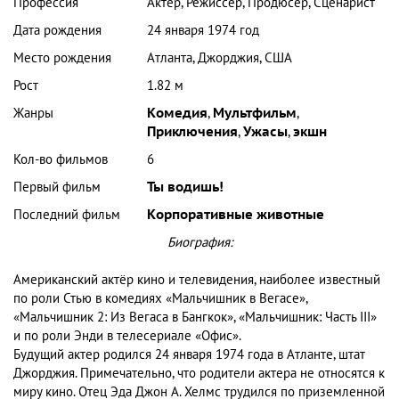
Профессия
Актер, Режиссер, Продюсер, Сценарист
Дата рождения
24 января 1974 год
Место рождения
Атланта, Джорджия, США
Рост
1.82 м
Жанры
Комедия
,
Мультфильм
,
Приключения
,
Ужасы
,
экшн
Кол-во фильмов
6
Первый фильм
Ты водишь!
Последний фильм
Корпоративные животные
Биография:
Американский актёр кино и телевидения, наиболее известный
по роли Стью в комедиях «Мальчишник в Вегасе»,
«Мальчишник 2: Из Вегаса в Бангкок», «Мальчишник: Часть III»
и по роли Энди в телесериале «Офис».
Будущий актер родился 24 января 1974 года в Атланте, штат
Джорджия. Примечательно, что родители актера не относятся к
миру кино. Отец Эда Джон А. Хелмс трудился по приземленной