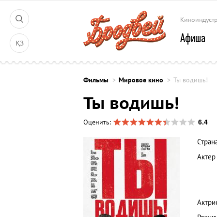
Киноиндуст
Афиша
ҚЗ
Фильмы
Мировое кино
Ты водишь!
Ты водишь!
6.4
Оценить:
Стран
Актер
Актри