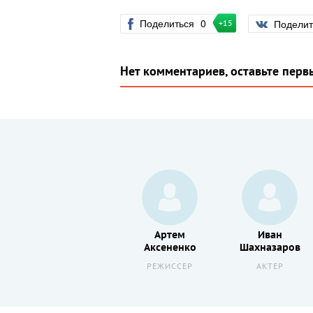
Поделиться
0
Подели
+15
Нет комментариев, оставьте перв
Петр
Артем
Иван
Баранчеев
Аксененко
Шахназаров
АКТЕР
РЕЖИССЕР
АКТЕР