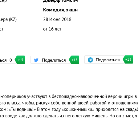
сер
Джефф Томсич
Комедия
,
экшн
ера (KZ)
28 Июня 2018
ст
от 16 лет
Поделиться
ться
0
Поделиться
+15
+15
+15
й-соперников участвуют в беспощадно-навороченной версии игры в
го класса, чтобы, рискуя собственной шеей, работой и отношениями
ом: «Ты водишь!» В этом году «кошки-мышки» приходятся на свадь
о вроде как должно сделать из него легкую мишень. Но он знает, ч