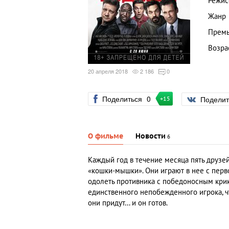
Режис
Жанр
Премь
Возра
20 апреля 2018
2 186
0
Поделиться
0
Подели
+15
О фильме
Новости
6
Каждый год в течение месяца пять друзе
«кошки-мышки». Они играют в нее с перво
одолеть противника с победоносным крик
единственного непобежденного игрока, чт
они придут… и он готов.