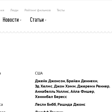
рия
Люди
Рейтинг фильмов
Тесты
Новости
Статьи
а
США
Джейк Джонсон
,
Брайан Деннехи
,
Эд Хелмс
,
Джон Хэмм
,
Джереми Реннер
,
Аннабелль Уоллис
,
Айла Фишер
,
Хэннибал Бересс
са
Лесли Бибб
,
Рашида Джонс