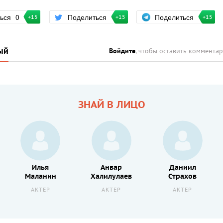
Поделиться
ться
0
Поделиться
+15
+15
+15
ый
Войдите
, чтобы оставить коммента
ЗНАЙ В ЛИЦО
Илья
Анвар
Даниил
Маланин
Халилулаев
Страхов
АКТЕР
АКТЕР
АКТЕР