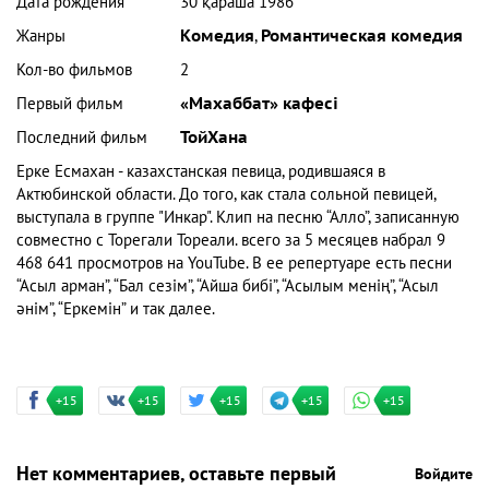
Дата рождения
30 қараша 1986
Жанры
Комедия
,
Романтическая комедия
Кол-во фильмов
2
Первый фильм
«Махаббат» кафесi
Последний фильм
ТойХана
Ерке Есмахан - казахстанская певица, родившаяся в
Актюбинской области. До того, как стала сольной певицей,
выступала в группе "Инкар". Клип на песню “Алло”, записанную
совместно с Торегали Тореали. всего за 5 месяцев набрал 9
468 641 просмотров на YouTube. В ее репертуаре есть песни
“Асыл арман”, “Бал сезім”, “Айша бибі”, “Асылым менің”, “Асыл
әнім”, “Еркемін” и так далее.
+15
+15
+15
+15
+15
Нет комментариев, оставьте первый
Войдите