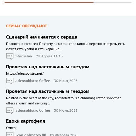
СЕЙЧАС ОБСУЖДАЮТ
Сценарий начинается с сердца
Полностью согласен. Поэтому казахстанское кино интересно смотреть, есть
сюжет, есть уроки и есть хорошие...
Stanislav
28 Апреля 11:13
Пролетая над ласточкиным гнездом
https://adessobistro.net/
adessobistro Coffee
30 Июня, 2025
Пролетая над ласточкиным гнездом
Nestled in the heart of the city, Adessobistro is a charming coffee shop that
offers a warm and inviting...
adessobistro Coffee
30 Июня, 2025
Едоки картофеля
Cупер!
ivan.dalmatov.88
09 Февраля, 2025