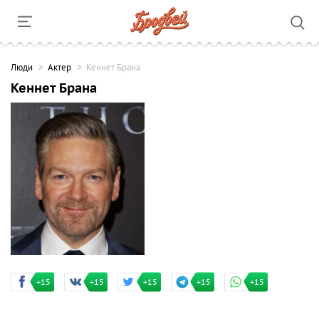
Люди
Актер
Кеннет Брана
Кеннет Брана
+15
+15
+15
+15
+15