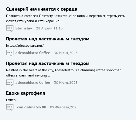
Сценарий начинается с сердца
Полностью согласен. Поэтому казахстанское кино интересно смотреть, есть
сюжет, есть уроки и есть хорошие...
Stanislav
28 Апреля 11:13
Пролетая над ласточкиным гнездом
https://adessobistro.net/
adessobistro Coffee
30 Июня, 2025
Пролетая над ласточкиным гнездом
Nestled in the heart of the city, Adessobistro is a charming coffee shop that
offers a warm and inviting...
adessobistro Coffee
30 Июня, 2025
Едоки картофеля
Cупер!
ivan.dalmatov.88
09 Февраля, 2025