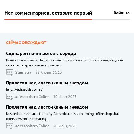
Нет комментариев, оставьте первый
Войдите
СЕЙЧАС ОБСУЖДАЮТ
Сценарий начинается с сердца
Полностью согласен. Поэтому казахстанское кино интересно смотреть, есть
сюжет, есть уроки и есть хорошие...
Stanislav
28 Апреля 11:13
Пролетая над ласточкиным гнездом
https://adessobistro.net/
adessobistro Coffee
30 Июня, 2025
Пролетая над ласточкиным гнездом
Nestled in the heart of the city, Adessobistro is a charming coffee shop that
offers a warm and inviting...
adessobistro Coffee
30 Июня, 2025