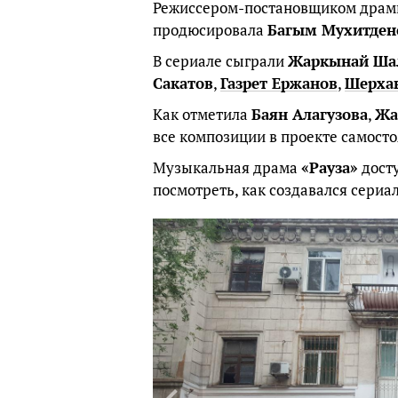
Режиссером-постановщиком драм
продюсировала
Багым Мухитден
В сериале сыграли
Жаркынай Ша
Сакатов
,
Газрет Ержанов
,
Шерха
Как отметила
Баян Алагузова
,
Жа
все композиции в проекте самосто
Музыкальная драма
«Рауза»
досту
посмотреть, как создавался сериа