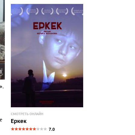
»
.
СМОТРЕТЬ ОНЛАЙН
е
Еркек
7.0