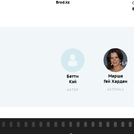
Brod.kz
С
Марша
р
Мэттью
Бетти
Гей Харден
Сеттл
Кэй
АКТРИСА
АКТЕР
АКТЕР