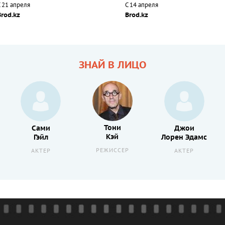
 21 апреля
С 14 апреля
Brod.kz
Brod.kz
ЗНАЙ В ЛИЦО
Тони
Сами
Джои
Кэй
Гэйл
Лорен Эдамс
РЕЖИССЕР
АКТЕР
АКТЕР