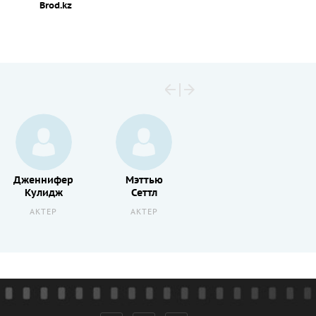
Brod.kz
Дженнифер
Мэттью
Бетти
Кулидж
Сеттл
Кэй
АКТЕР
АКТЕР
АКТЕР