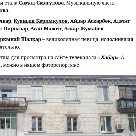
ы стала
Самал Смагулова
. Музыкальную часть
ова
.
лкар
,
Куаныш Керимкулов
,
Айдар Аскарбек
,
Алмат
н Пирназар
,
Асан Мажит
,
Аскар Жумабек
.
ркынай Шалкар
– великолепная певица, исполнившая
ятельно.
пна для просмотра на сайте телеканала
«Хабар»
. А
л, можно в нашем фоторепортаже.