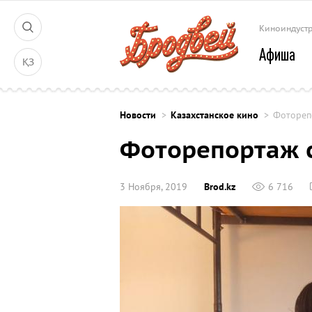
Киноиндуст
Афиша
ҚЗ
Новости
Казахстанское кино
Фоторепо
Фоторепортаж с
3 Ноября, 2019
Brod.kz
6 716